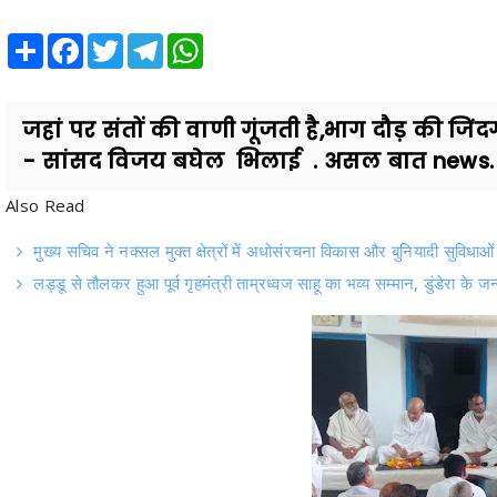
Share
Facebook
Twitter
Telegram
WhatsApp
जहां पर संतों की वाणी गूंजती है,भाग दौड़ की जिं
- सांसद विजय बघेल भिलाई . असल बात news. 
Also Read
मुख्य सचिव ने नक्सल मुक्त क्षेत्रों में अधोसंरचना विकास और बुनियादी सुविधाओं 
लड्डू से तौलकर हुआ पूर्व गृहमंत्री ताम्रध्वज साहू का भव्य सम्मान, डुंडेरा के ज