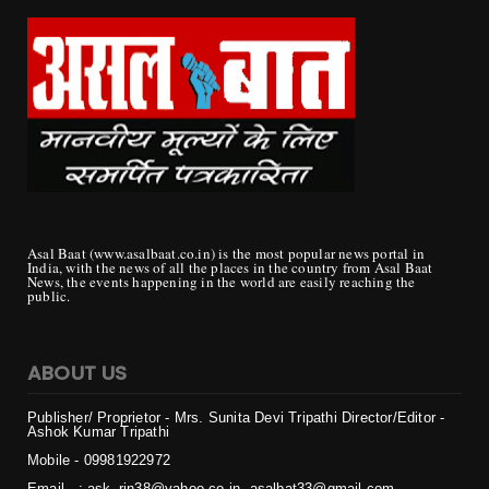
Asal Baat (www.asalbaat.co.in) is the most popular news portal in
India, with the news of all the places in the country from Asal Baat
News, the events happening in the world are easily reaching the
public.
ABOUT US
Publisher/ Proprietor - Mrs. Sunita Devi Tripathi
Director/Editor -
Ashok Kumar Tripathi
Mobile - 099819
22972
Email - : ask_rjn38@yahoo.co.in, asalbat33@gmail.com
Office - : block 7, F1 c, Room No. 301, Sector 27, Housing Board
Colony, Naya Raipur, Chhattisgarh 492009