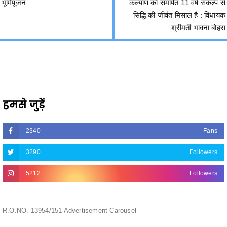
हमसे जुड़ें
2340
Fans
3290
Followers
5212
Followers
R.O.NO. 13954/151 Advertisement Carousel