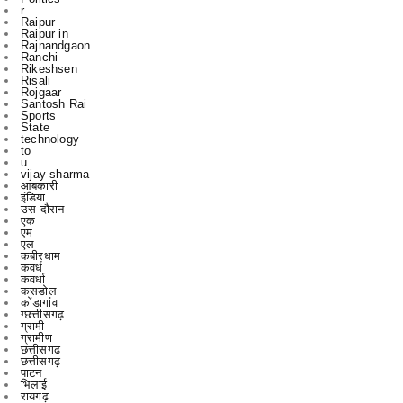
Ranchi
Rikeshsen
Risali
Rojgaar
Santosh Rai
Sports
State
technology
to
u
vijay sharma
आबकारी
इंडिया
उस दौरान
एक
एम
एल
कबीरधाम
कवर्ध
कवर्धा
कसडोल
कोंडागांव
ग्छत्तीसगढ़
ग्रामी
ग्रामीण
छत्तीसगढ
छत्तीसगढ़
पाटन
भिलाई
रायगढ़
रायपुर
विचार
विचार मंथन
विचारमंथन
शहर