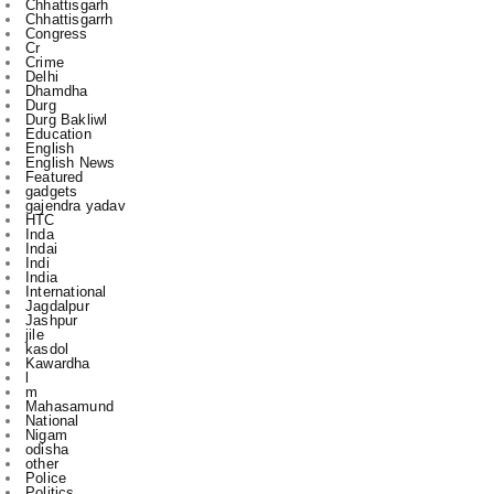
Delhi
Dhamdha
Durg
Durg Bakliwl
Education
English
English News
Featured
gadgets
gajendra yadav
HTC
Inda
Indai
Indi
India
International
Jagdalpur
Jashpur
jile
kasdol
Kawardha
l
m
Mahasamund
National
Nigam
odisha
other
Police
Politics
r
Raipur
Raipur in
Rajnandgaon