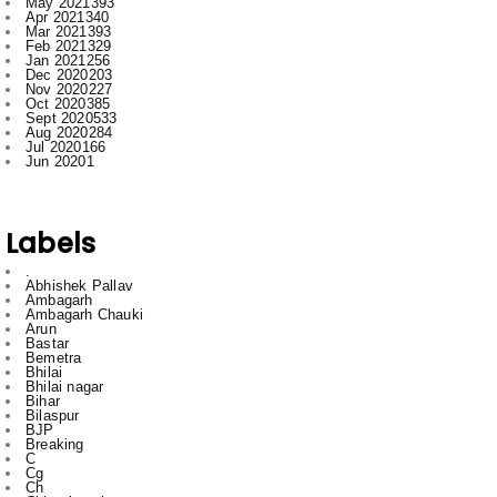
Dec 2020
203
Nov 2020
227
Oct 2020
385
Sept 2020
533
Aug 2020
284
Jul 2020
166
Jun 2020
1
Labels
.
Abhishek Pallav
Ambagarh
Ambagarh Chauki
Arun
Bastar
Bemetra
Bhilai
Bhilai nagar
Bihar
Bilaspur
BJP
Breaking
C
Cg
Ch
Chhattisgarh
Chhattisgarrh
Congress
Cr
Crime