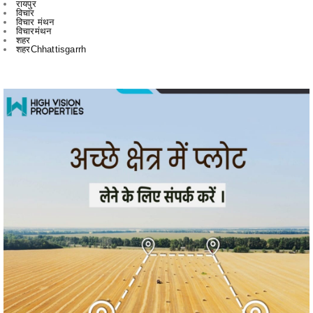
शहरChhattisgarrh