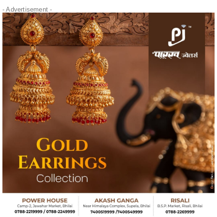
" alt="" />
- Advertisement -