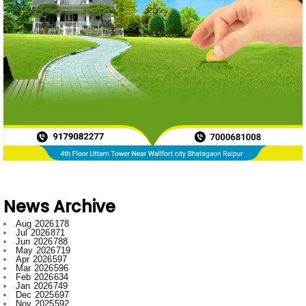
News Archive
Aug 2026
178
Jul 2026
871
Jun 2026
788
May 2026
719
Apr 2026
597
Mar 2026
596
Feb 2026
634
Jan 2026
749
Dec 2025
697
Nov 2025
592
Oct 2025
546
Sept 2025
662
Aug 2025
669
Jul 2025
776