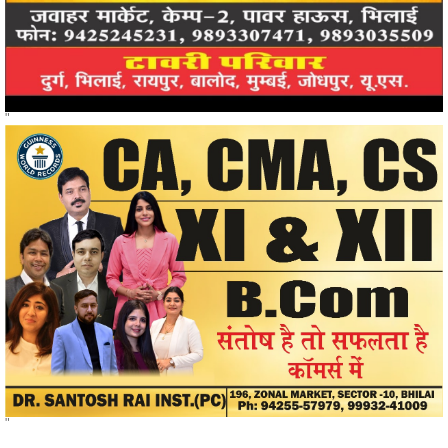
"
"
खोजें