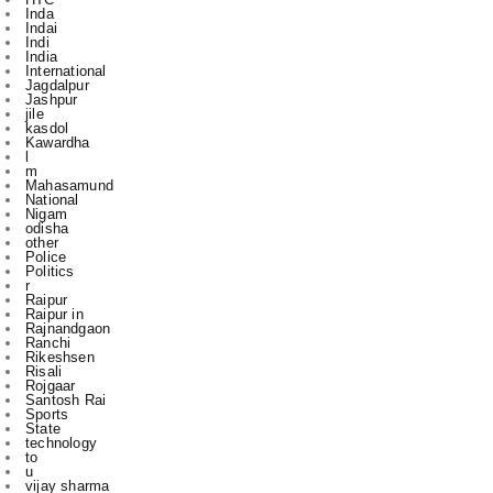
International
Jagdalpur
Jashpur
jile
kasdol
Kawardha
l
m
Mahasamund
National
Nigam
odisha
other
Police
Politics
r
Raipur
Raipur in
Rajnandgaon
Ranchi
Rikeshsen
Risali
Rojgaar
Santosh Rai
Sports
State
technology
to
u
vijay sharma
आबकारी
इंडिया
उस दौरान
एक