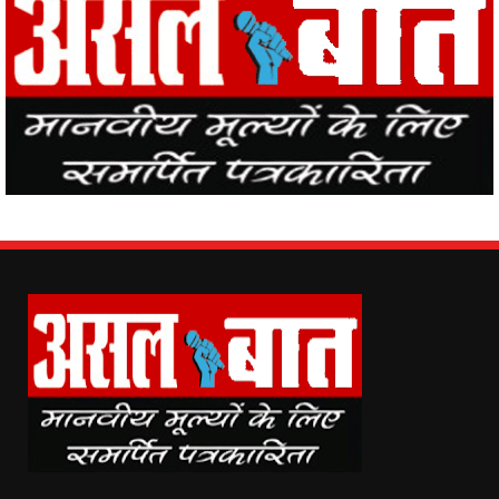
Asal Baat (www.asalbaat.co.in) is the most popular news portal in
India, with the news of all the places in the country from Asal Baat