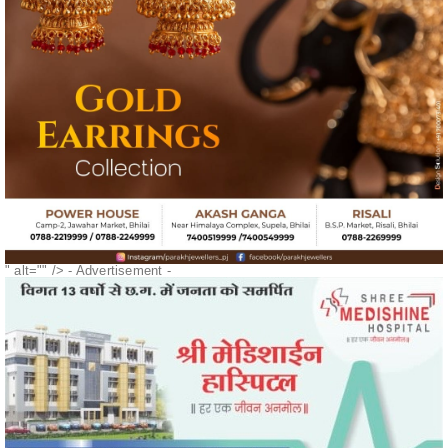
" alt="" />
- Advertisement -