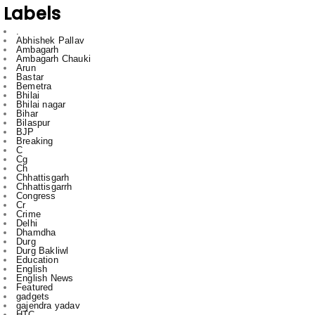
Ambagarh
Ambagarh Chauki
Arun
Bastar
Bemetra
Bhilai
Bhilai nagar
Bihar
Bilaspur
BJP
Breaking
C
Cg
Ch
Chhattisgarh
Chhattisgarrh
Congress
Cr
Crime
Delhi
Dhamdha
Durg
Durg Bakliwl
Education
English
English News
Featured
gadgets
gajendra yadav
HTC
Inda
Indai
Indi
India