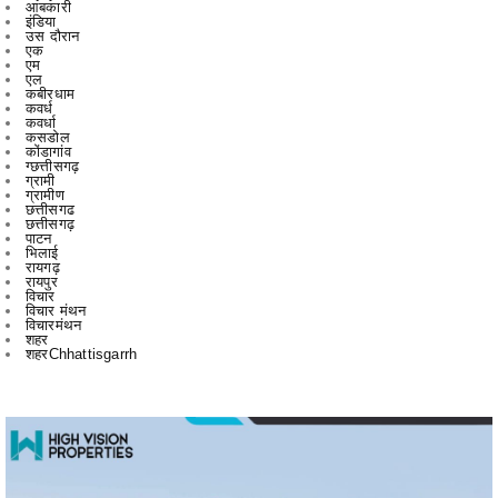
एम
एल
कबीरधाम
कवर्ध
कवर्धा
कसडोल
कोंडागांव
ग्छत्तीसगढ़
ग्रामी
ग्रामीण
छत्तीसगढ
छत्तीसगढ़
पाटन
भिलाई
रायगढ़
रायपुर
विचार
विचार मंथन
विचारमंथन
शहर
शहरChhattisgarrh