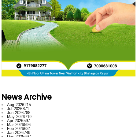
News Archive
Aug 2026
215
Jul 2026
871
Jun 2026
788
May 2026
719
Apr 2026
597
Mar 2026
596
Feb 2026
634
Jan 2026
749
Dec 2025
697
Nov 2025
592
Oct 2025
546
Sept 2025
662
Aug 2025
669