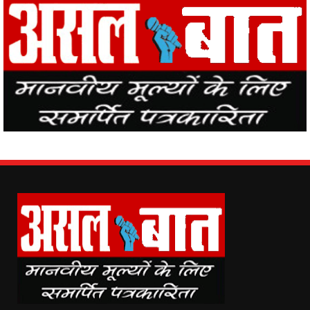
Asal Baat (www.asalbaat.co.in) is the most popular news portal in