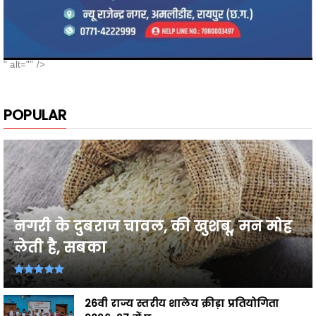
" alt="" />
POPULAR
नगरी के दुबराज चावल, की खुशबू, मन मोह
लेती है, सबका
26वी राज्य स्तरीय शालेय क्रीड़ा प्रतियोगिता
2026-27 में प्...