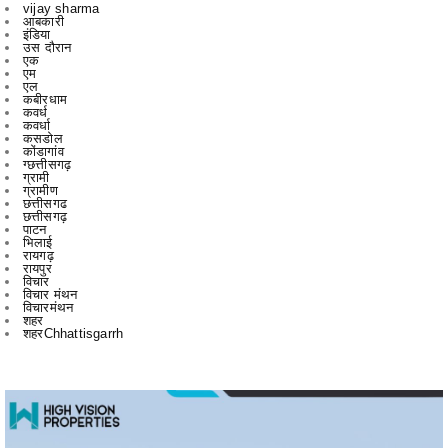
एक
एम
एल
कबीरधाम
कवर्ध
कवर्धा
कसडोल
कोंडागांव
ग्छत्तीसगढ़
ग्रामी
ग्रामीण
छत्तीसगढ
छत्तीसगढ़
पाटन
भिलाई
रायगढ़
रायपुर
विचार
विचार मंथन
विचारमंथन
शहर
शहरChhattisgarrh