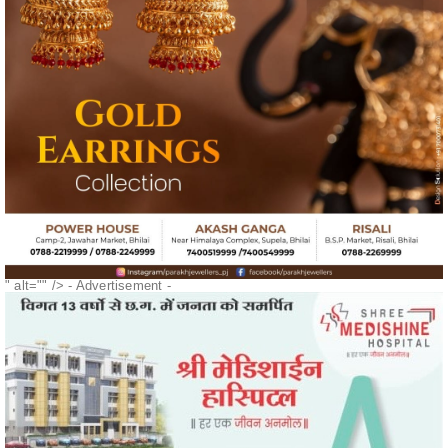
" alt="" />
- Advertisement -