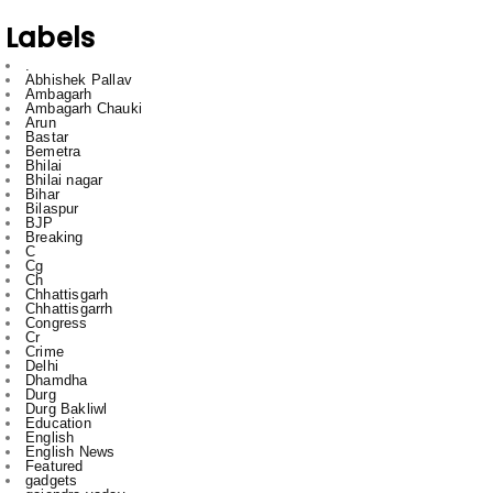
.
Abhishek Pallav
Ambagarh
Ambagarh Chauki
Arun
Bastar
Bemetra
Bhilai
Bhilai nagar
Bihar
Bilaspur
BJP
Breaking
C
Cg
Ch
Chhattisgarh
Chhattisgarrh
Congress
Cr
Crime
Delhi
Dhamdha
Durg
Durg Bakliwl
Education
English
English News
Featured
gadgets
gajendra yadav
HTC
Inda
Indai
Indi