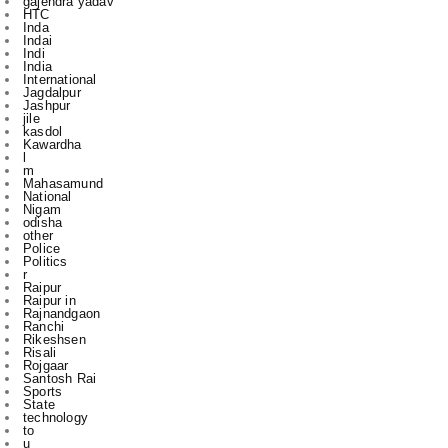
India
International
Jagdalpur
Jashpur
jile
kasdol
Kawardha
l
m
Mahasamund
National
Nigam
odisha
other
Police
Politics
r
Raipur
Raipur in
Rajnandgaon
Ranchi
Rikeshsen
Risali
Rojgaar
Santosh Rai
Sports
State
technology
to
u
vijay sharma
आबकारी
इंडिया
उस दौरान