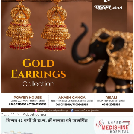
" alt="" />
- Advertisement -