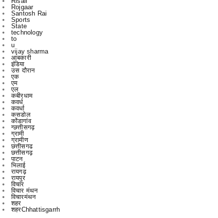
Risali
Rojgaar
Santosh Rai
Sports
State
technology
to
u
vijay sharma
आबकारी
इंडिया
उस दौरान
एक
एम
एल
कबीरधाम
कवर्ध
कवर्धा
कसडोल
कोंडागांव
ग्छत्तीसगढ़
ग्रामी
ग्रामीण
छत्तीसगढ
छत्तीसगढ़
पाटन
भिलाई
रायगढ़
रायपुर
विचार
विचार मंथन
विचारमंथन
शहर
शहरChhattisgarrh