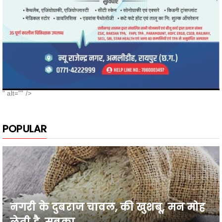
" alt="" />
POPULAR
नगरी के दुबराज चावल, की खुशबू, मन मोह