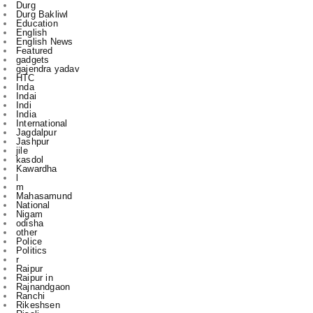
Durg
Durg Bakliwl
Education
English
English News
Featured
gadgets
gajendra yadav
HTC
Inda
Indai
Indi
India
International
Jagdalpur
Jashpur
jile
kasdol
Kawardha
l
m
Mahasamund
National
Nigam
odisha
other
Police
Politics
r
Raipur
Raipur in
Rajnandgaon
Ranchi
Rikeshsen