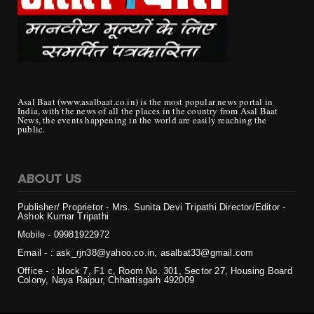
Asal Baat (www.asalbaat.co.in) is the most popular news portal in
India, with the news of all the places in the country from Asal Baat
News, the events happening in the world are easily reaching the
public.
ABOUT US
Publisher/ Proprietor - Mrs. Sunita Devi Tripathi
Director/Editor -
Ashok Kumar Tripathi
Mobile - 099819
22972
Email - : ask_rjn38@yahoo.co.in, asalbat33@gmail.com
Office - : block 7, F1 c, Room No. 301, Sector 27, Housing Board
Colony, Naya Raipur, Chhattisgarh 492009