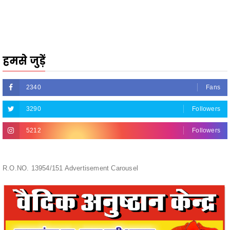
हमसे जुड़ें
2340
Fans
3290
Followers
5212
Followers
R.O.NO. 13954/151 Advertisement Carousel