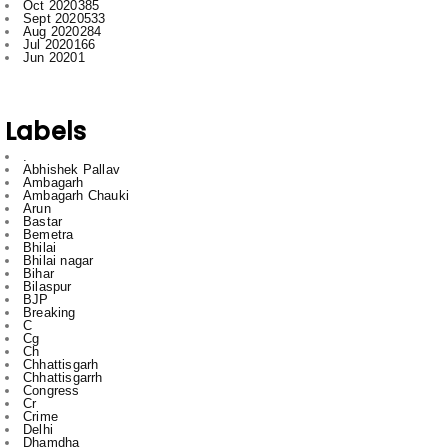
Oct 2020
385
Sept 2020
533
Aug 2020
284
Jul 2020
166
Jun 2020
1
Labels
.
Abhishek Pallav
Ambagarh
Ambagarh Chauki
Arun
Bastar
Bemetra
Bhilai
Bhilai nagar
Bihar
Bilaspur
BJP
Breaking
C
Cg
Ch
Chhattisgarh
Chhattisgarrh
Congress
Cr
Crime
Delhi
Dhamdha