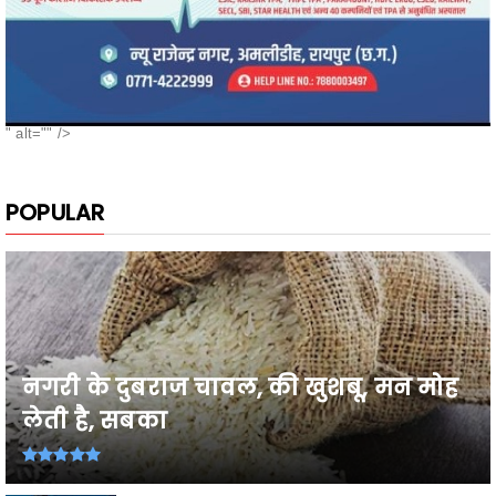
" alt="" />
POPULAR
नगरी के दुबराज चावल, की खुशबू, मन मोह
लेती है, सबका
26वी राज्य स्तरीय शालेय क्रीड़ा प्रतियोगिता
2026-27 में प्...