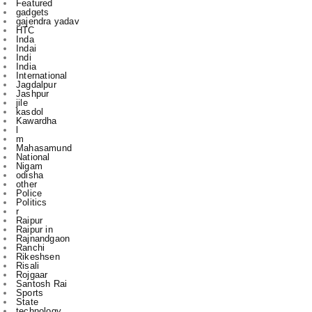
Indai
Indi
India
International
Jagdalpur
Jashpur
jile
kasdol
Kawardha
l
m
Mahasamund
National
Nigam
odisha
other
Police
Politics
r
Raipur
Raipur in
Rajnandgaon
Ranchi
Rikeshsen
Risali
Rojgaar
Santosh Rai
Sports
State
technology
to
u
vijay sharma
आबकारी