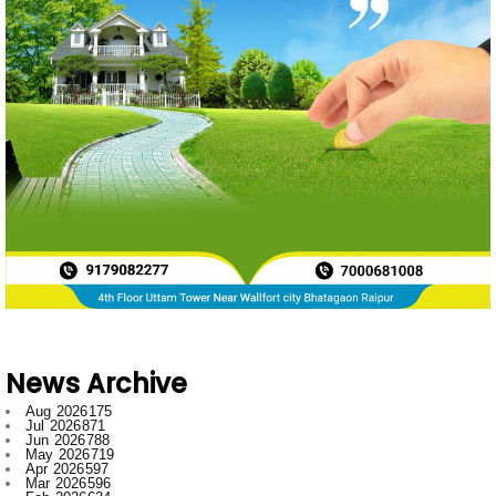
News Archive
Aug 2026
175
Jul 2026
871
Jun 2026
788
May 2026
719
Apr 2026
597
Mar 2026
596
Feb 2026
634
Jan 2026
749
Dec 2025
697
Nov 2025
592
Oct 2025
546