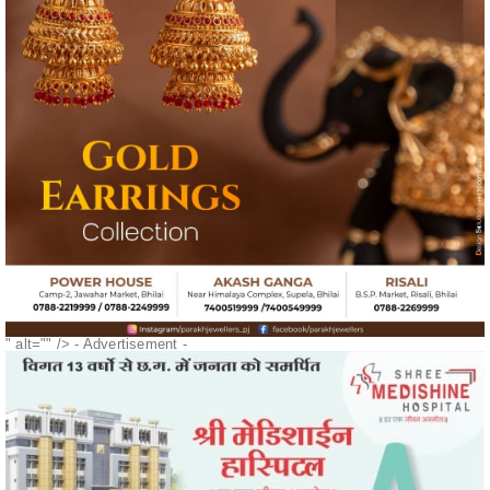
" alt="" />
- Advertisement -