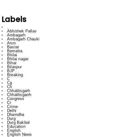
Labels
.
Abhishek Pallav
Ambagarh
Ambagarh Chauki
Arun
Bastar
Bemetra
Bhilai
Bhilai nagar
Bihar
Bilaspur
BJP
Breaking
C
Cg
Ch
Chhattisgarh
Chhattisgarrh
Congress
Cr
Crime
Delhi
Dhamdha
Durg
Durg Bakliwl
Education
English
English News
Featured
gadgets
gajendra yadav
HTC
Inda