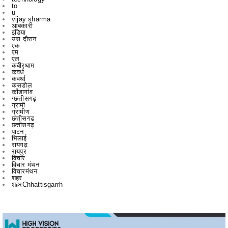
इंडिया
उस दौरान
एक
एम
एल
कबीरधाम
कवर्ध
कवर्धा
कसडोल
कोंडागांव
ग्छत्तीसगढ़
ग्रामी
ग्रामीण
छत्तीसगढ
छत्तीसगढ़
पाटन
भिलाई
रायगढ़
रायपुर
विचार
विचार मंथन
विचारमंथन
शहर
शहरChhattisgarrh