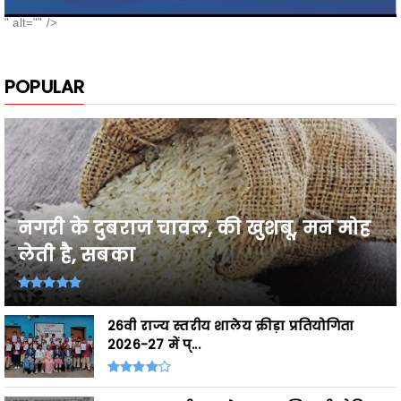
POPULAR
नगरी के दुबराज चावल, की खुशबू, मन मोह
लेती है, सबका
26वी राज्य स्तरीय शालेय क्रीड़ा प्रतियोगिता
2026-27 में प्...
Breaking,छत्तीसगढ़ के उत्कृष्ट खिलाड़ी घोषित,
शासकीय सेवाओं ...