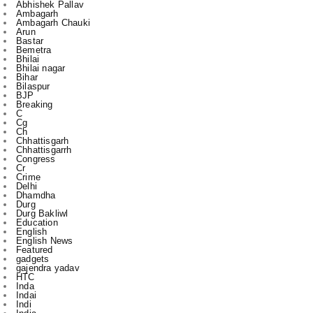
Bastar
Bemetra
Bhilai
Bhilai nagar
Bihar
Bilaspur
BJP
Breaking
C
Cg
Ch
Chhattisgarh
Chhattisgarrh
Congress
Cr
Crime
Delhi
Dhamdha
Durg
Durg Bakliwl
Education
English
English News
Featured
gadgets
gajendra yadav
HTC
Inda
Indai
Indi
India
International
Jagdalpur
Jashpur
jile