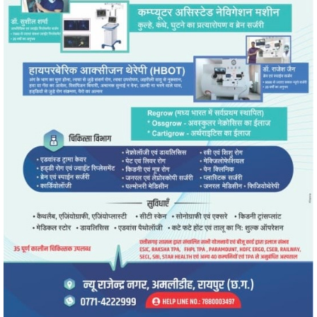
" alt="" />