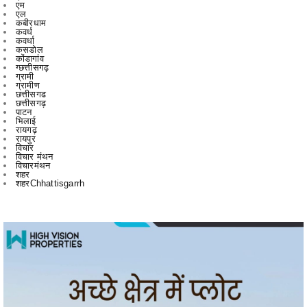
कवर्धा
कसडोल
कोंडागांव
ग्छत्तीसगढ़
ग्रामी
ग्रामीण
छत्तीसगढ
छत्तीसगढ़
पाटन
भिलाई
रायगढ़
रायपुर
विचार
विचार मंथन
विचारमंथन
शहर
शहरChhattisgarrh