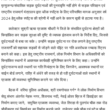
2024 हेतु ब्लैक स्पॉट्स की श्रेणी में नहीं आने के कारण सूची से हटाया गया है।
कलेक्टर सुश्री ऋचा प्रकाश चौधरी ने जिले के संभावित दुर्घटना क्षेत्रों को
चिन्हांकित कर सड़क सुरक्षा की दृष्टि से व्यापक इंतजाम करने के निर्देश दिए, जिससे
दुर्घटनाओं से बचा जा सके। उन्होंने सड़क दुर्घटना पर रोक लगाने हेतु राष्ट्रीय
राजमार्गों को सहायक सड़कों से जोड़ने वाले पॉइंट पर गति अवरोधक रम्बल्ड स्ट्रिप
बनाने को कहा। इस हेतु राष्ट्रीय राजमार्ग, लोक निर्माण विभाग के अधिकारियों को
चिन्हांकित स्थानों में आवश्यक कार्यवाही सुनिश्चित करने के लिए कहा। उन्होंने
दुर्घटनाजन्य वाले स्थानों पर गति नियंत्रण के लिए जिगजैग, आवश्यक स्थानों पर
साईन बोर्ड लगाने, रात्रि में अंधेरे की वजह से हो रही दुर्घटनाओं वाले स्थानों में
प्रकाश की व्यवस्था सुनिश्चित कराने पर जोर दिया।
बैठक में वरिष्ठ पुलिस अधीक्षक, श्री रामगोपाल गर्ग* ने लोक निर्माण विभाग
सेतू संभाग अंतर्गत नेहरू नगर, शिवनाथ नदी, नेवई ओवर ब्रिज में डिवाईडर का
निर्माण कराए जाने, समुचित प्रकाश व्यवस्था, जेल तिराहा से पुलगांव चौक तक रोड
चौड़ीकरण एवं डिवाईडर का निर्माण कराये जाने, राजेन्द्र पार्क चौक एवं पटेल चौक
पर फ्री लेफ्ट निर्माण करने, धमधा रोड चौड़ीकरण एवं चिखली से धमधा तक पड़ने
वाले तीन पुलिया सक्रिय होने का बोर्ड, रिफ्लेक्टर एवं सड़क किनारे पड़ने वाले पेड़ों