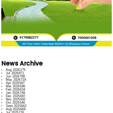
News Archive
Aug 2026
175
Jul 2026
871
Jun 2026
788
May 2026
719
Apr 2026
597
Mar 2026
596
Feb 2026
634
Jan 2026
749
Dec 2025
697
Nov 2025
592
Oct 2025
546
Sept 2025
662
Aug 2025
669
Jul 2025
776
Jun 2025
958
May 2025
996
Apr 2025
918
Mar 2025
974