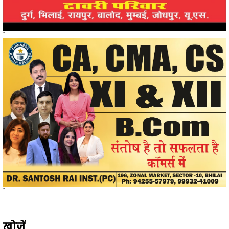
"
"
खोजें