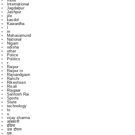
kasdol
Kawardha
l
m
Mahasamund
National
Nigam
odisha
other
Police
Politics
r
Raipur
Raipur in
Rajnandgaon
Ranchi
Rikeshsen
Risali
Rojgaar
Santosh Rai
Sports
State
technology
to
u
vijay sharma
आबकारी
इंडिया
उस दौरान
एक
एम
एल
कबीरधाम
कवर्ध