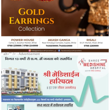
" alt="" />
- Advertisement -