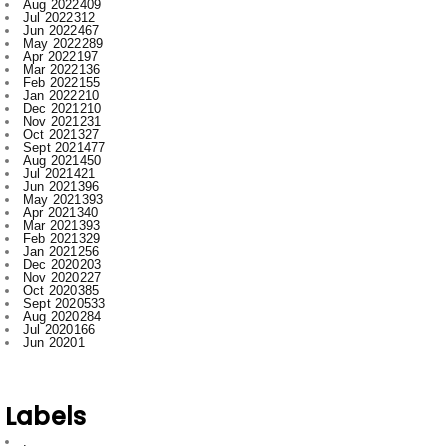
Mar 2022
136
Feb 2022
155
Jan 2022
210
Dec 2021
210
Nov 2021
231
Oct 2021
327
Sept 2021
477
Aug 2021
450
Jul 2021
421
Jun 2021
396
May 2021
393
Apr 2021
340
Mar 2021
393
Feb 2021
329
Jan 2021
256
Dec 2020
203
Nov 2020
227
Oct 2020
385
Sept 2020
533
Aug 2020
284
Jul 2020
166
Jun 2020
1
Labels
.
Abhishek Pallav
Ambagarh
Ambagarh Chauki
Arun