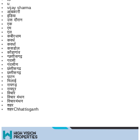
उस दौरान
एक
एम
एल
कबीरधाम
कवर्ध
कवर्धा
कसडोल
कोंडागांव
ग्छत्तीसगढ़
ग्रामी
ग्रामीण
छत्तीसगढ
छत्तीसगढ़
पाटन
भिलाई
रायगढ़
रायपुर
विचार
विचार मंथन
विचारमंथन
शहर
शहरChhattisgarrh