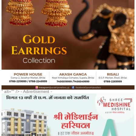
" alt="" />
- Advertisement -