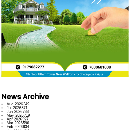
News Archive
Aug 2026
249
Jul 2026
871
Jun 2026
788
May 2026
719
Apr 2026
597
Mar 2026
596
Feb 2026
634
Jan 2026
749
Dec 2025
697
Nov 2025
592
Oct 2025
546
Sept 2025
662