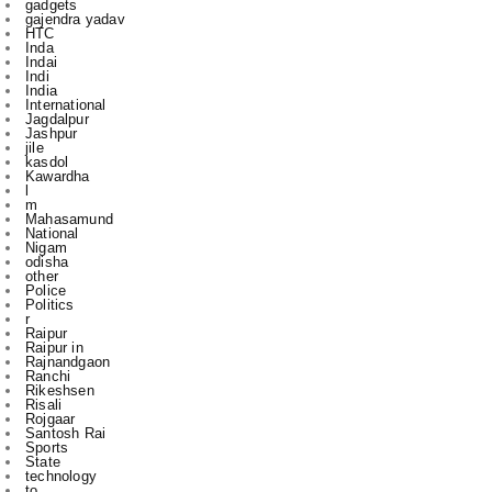
Indi
India
International
Jagdalpur
Jashpur
jile
kasdol
Kawardha
l
m
Mahasamund
National
Nigam
odisha
other
Police
Politics
r
Raipur
Raipur in
Rajnandgaon
Ranchi
Rikeshsen
Risali
Rojgaar
Santosh Rai
Sports
State
technology
to
u
vijay sharma
आबकारी
इंडिया