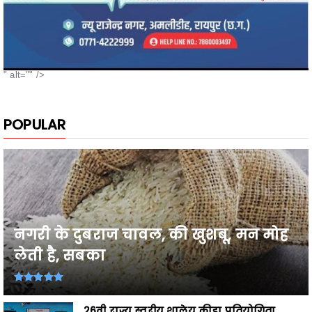
" alt="" />
POPULAR
नगरी के दुबराज चावल, की खुशबू, मन मोह
लेती है, सबका
26वी राज्य स्तरीय शालेय क्रीड़ा प्रतियोगिता
2026-27 में प्...