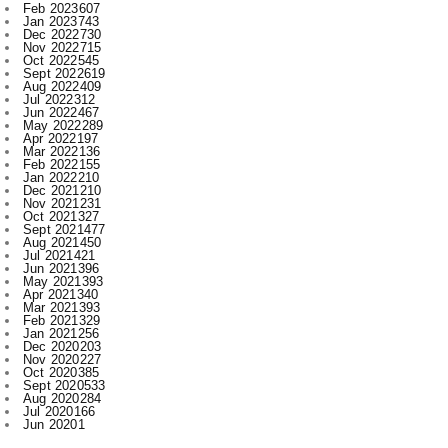
Oct 2022
545
Sept 2022
619
Aug 2022
409
Jul 2022
312
Jun 2022
467
May 2022
289
Apr 2022
197
Mar 2022
136
Feb 2022
155
Jan 2022
210
Dec 2021
210
Nov 2021
231
Oct 2021
327
Sept 2021
477
Aug 2021
450
Jul 2021
421
Jun 2021
396
May 2021
393
Apr 2021
340
Mar 2021
393
Feb 2021
329
Jan 2021
256
Dec 2020
203
Nov 2020
227
Oct 2020
385
Sept 2020
533
Aug 2020
284
Jul 2020
166
Jun 2020
1
Labels