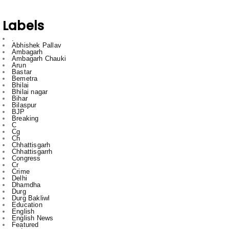
.
Abhishek Pallav
Ambagarh
Ambagarh Chauki
Arun
Bastar
Bemetra
Bhilai
Bhilai nagar
Bihar
Bilaspur
BJP
Breaking
C
Cg
Ch
Chhattisgarh
Chhattisgarrh
Congress
Cr
Crime
Delhi
Dhamdha
Durg
Durg Bakliwl
Education
English
English News
Featured
gadgets
gajendra yadav
HTC
Inda
Indai