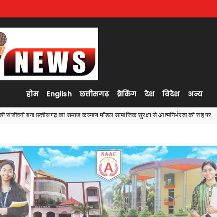
होम
English
छत्तीसगढ़
ब्रेकिंग
देश
विदेश
अन्य
डल,सामाजिक सुरक्षा से आत्मनिर्भरता की राह पर
सीजी पीएससी की एस
Ambagarh