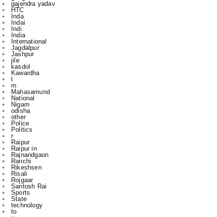
Indi
India
International
Jagdalpur
Jashpur
jile
kasdol
Kawardha
l
m
Mahasamund
National
Nigam
odisha
other
Police
Politics
r
Raipur
Raipur in
Rajnandgaon
Ranchi
Rikeshsen
Risali
Rojgaar
Santosh Rai
Sports
State
technology
to
u
vijay sharma
आबकारी
इंडिया
उस दौरान