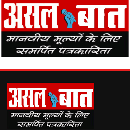
Asal Baat (www.asalbaat.co.in) is the most popular news portal in