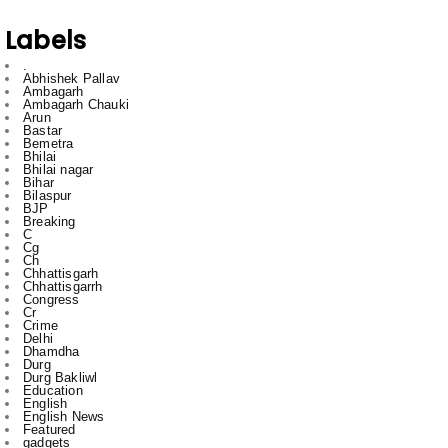
.
Abhishek Pallav
Ambagarh
Ambagarh Chauki
Arun
Bastar
Bemetra
Bhilai
Bhilai nagar
Bihar
Bilaspur
BJP
Breaking
C
Cg
Ch
Chhattisgarh
Chhattisgarrh
Congress
Cr
Crime
Delhi
Dhamdha
Durg
Durg Bakliwl
Education
English
English News
Featured
gadgets
gajendra yadav
HTC
Inda
Indai