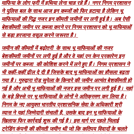
माफियाओं की गिद्ध नजर इन कीमती जमीनों पर लगी हुई है। अब ऐसी
बेशकीमती जमीन पर कब्जा करने पर निगम प्रशासन को भू माफियाओं
से बड़ा हरजाना वसूल करने जरूरत है।
जमीन की कीमतों में बढ़ोतरी के साथ भू माफियाओं की नजर
बेशकीमती जमीनों पर लगी हुई है और वे यहां एन केन प्रकारेण इन
जमीनों पर कब्जा की कोशिश करने में लगे हुए हैं। निगम प्रशासन ने
भी कहीं-कहीं ढील दे दी है जिसके बाद भू माफियाओं का हौसला बढ़ता
गया है। गुरुद्वारा रोड सुपेला के किनारे की जमीन अत्यंत बेशकीमती हो
गई है और अभी भू माफियाओं की नजर इस जमीन पर लगी हुई है। यहां
के बड़े हिस्से पर भू माफियाओं के लोगों ने अतिक्रमण कर लिया है।
निगम के नए आयुक्त भारतीय प्रशासनिक सेवा के अधिकारी श्री
व्यास ने यहां जिम्मेदारी संभाली है, उसके बाद इन भू माफियाओं के
खिलाफ फिर कार्रवाई शुरू की गई है। इस मार्ग पर पहले भिलाई
ट्रेडिंग कंपनी की कीमती जमीन थी जो कि कतिपय विवादों के चलते
बंद हो गई और आपराधिक तत्वों तथा भू माफिया के लोगों ने उस भवन
को भी तोड़ कर उस पर कब्जा कर लिया। निगम प्रशासन के द्वारा