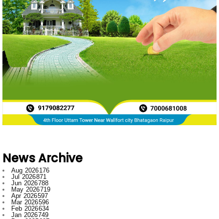
News Archive
Aug 2026
176
Jul 2026
871
Jun 2026
788
May 2026
719
Apr 2026
597
Mar 2026
596
Feb 2026
634
Jan 2026
749
Dec 2025
697
Nov 2025
592
Oct 2025
546
Sept 2025
662
Aug 2025
669