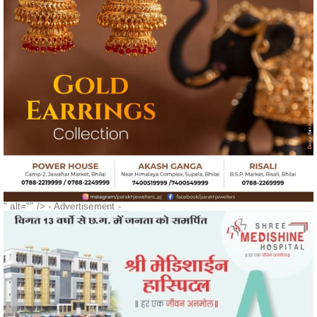
" alt="" />
- Advertisement -