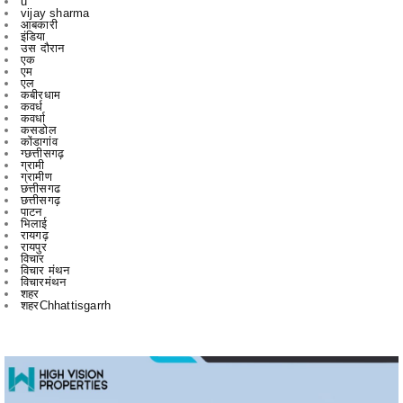
एक
एम
एल
कबीरधाम
कवर्ध
कवर्धा
कसडोल
कोंडागांव
ग्छत्तीसगढ़
ग्रामी
ग्रामीण
छत्तीसगढ
छत्तीसगढ़
पाटन
भिलाई
रायगढ़
रायपुर
विचार
विचार मंथन
विचारमंथन
शहर
शहरChhattisgarrh