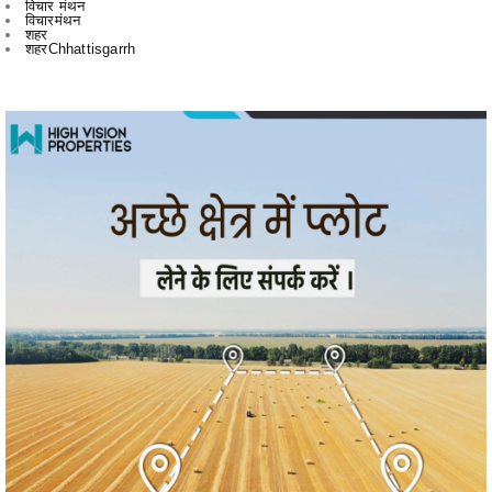
विचार मंथन
विचारमंथन
शहर
शहरChhattisgarrh