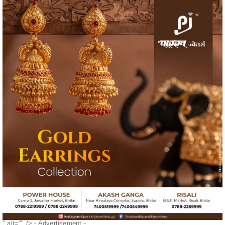
" alt="" />
- Advertisement -