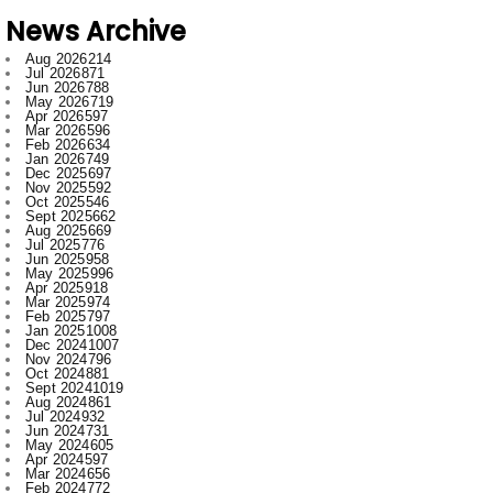
News Archive
Aug 2026
214
Jul 2026
871
Jun 2026
788
May 2026
719
Apr 2026
597
Mar 2026
596
Feb 2026
634
Jan 2026
749
Dec 2025
697
Nov 2025
592
Oct 2025
546
Sept 2025
662
Aug 2025
669
Jul 2025
776
Jun 2025
958
May 2025
996
Apr 2025
918
Mar 2025
974
Feb 2025
797
Jan 2025
1008
Dec 2024
1007
Nov 2024
796
Oct 2024
881
Sept 2024
1019
Aug 2024
861
Jul 2024
932
Jun 2024
731
May 2024
605
Apr 2024
597
Mar 2024
656
Feb 2024
772