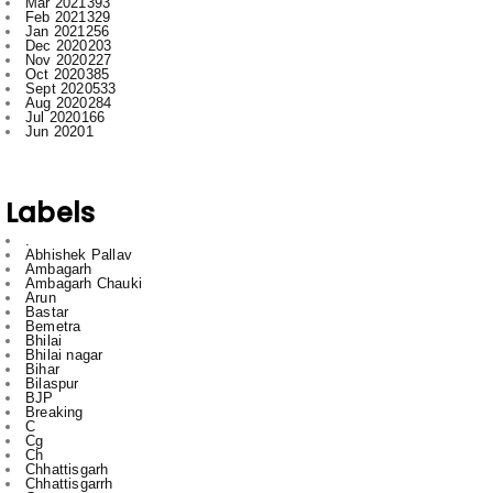
Mar 2021
393
Feb 2021
329
Jan 2021
256
Dec 2020
203
Nov 2020
227
Oct 2020
385
Sept 2020
533
Aug 2020
284
Jul 2020
166
Jun 2020
1
Labels
.
Abhishek Pallav
Ambagarh
Ambagarh Chauki
Arun
Bastar
Bemetra
Bhilai
Bhilai nagar
Bihar
Bilaspur
BJP
Breaking
C
Cg
Ch
Chhattisgarh
Chhattisgarrh