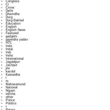
Congress
Cr
Crime
Delhi
Dhamdha
Durg
Durg Bakliwl
Education
English
English News
Featured
gadgets
gajendra yadav
HTC
Inda
Indai
Indi
India
International
Jagdalpur
Jashpur
jile
kasdol
Kawardha
l
m
Mahasamund
National
Nigam
odisha
other
Police
Politics
r
Raipur