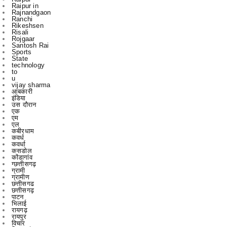
Raipur in
Rajnandgaon
Ranchi
Rikeshsen
Risali
Rojgaar
Santosh Rai
Sports
State
technology
to
u
vijay sharma
आबकारी
इंडिया
उस दौरान
एक
एम
एल
कबीरधाम
कवर्ध
कवर्धा
कसडोल
कोंडागांव
ग्छत्तीसगढ़
ग्रामी
ग्रामीण
छत्तीसगढ
छत्तीसगढ़
पाटन
भिलाई
रायगढ़
रायपुर
विचार