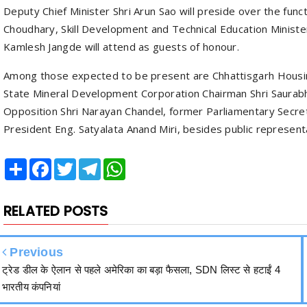
Deputy Chief Minister Shri Arun Sao will preside over the funct
Choudhary, Skill Development and Technical Education Minist
Kamlesh Jangde will attend as guests of honour.
Among those expected to be present are Chhattisgarh Housin
State Mineral Development Corporation Chairman Shri Saurabh 
Opposition Shri Narayan Chandel, former Parliamentary Secre
President Eng. Satyalata Anand Miri, besides public representa
Share
Facebook
Twitter
Telegram
WhatsApp
RELATED POSTS
Previous
ट्रेड डील के ऐलान से पहले अमेरिका का बड़ा फैसला, SDN लिस्ट से हटाईं 4
भारतीय कंपनियां