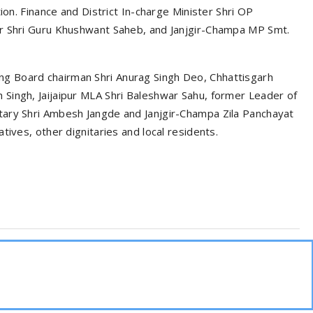
ion. Finance and District In-charge Minister Shri OP
er Shri Guru Khushwant Saheb, and Janjgir-Champa MP Smt.
g Board chairman Shri Anurag Singh Deo, Chhattisgarh
Singh, Jaijaipur MLA Shri Baleshwar Sahu, former Leader of
tary Shri Ambesh Jangde and Janjgir-Champa Zila Panchayat
tives, other dignitaries and local residents.