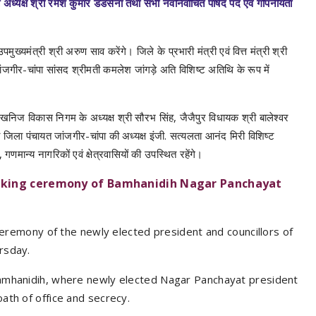
 अध्यक्ष श्री रमेश कुमार डडसेना तथा सभी नवनिर्वाचित पार्षद पद एवं गोपनीयता
पमुख्यमंत्री श्री अरुण साव करेंगे। जिले के प्रभारी मंत्री एवं वित्त मंत्री श्री
ंजगीर-चांपा सांसद श्रीमती कमलेश जांगड़े अति विशिष्ट अतिथि के रूप में
ाज्य खनिज विकास निगम के अध्यक्ष श्री सौरभ सिंह, जैजैपुर विधायक श्री बालेश्वर
 तथा जिला पंचायत जांजगीर-चांपा की अध्यक्ष इंजी. सत्यलता आनंद मिरी विशिष्ट
गणमान्य नागरिकों एवं क्षेत्रवासियों की उपस्थित रहेंगे।
-taking ceremony of Bamhanidih Nagar Panchayat
 ceremony of the newly elected president and councillors of
rsday.
Bamhanidih, where newly elected Nagar Panchayat president
ath of office and secrecy.