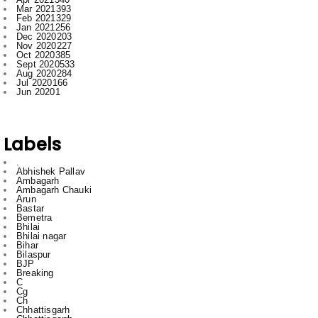
Nov 2020
227
Oct 2020
385
Sept 2020
533
Aug 2020
284
Jul 2020
166
Jun 2020
1
Labels
.
Abhishek Pallav
Ambagarh
Ambagarh Chauki
Arun
Bastar
Bemetra
Bhilai
Bhilai nagar
Bihar
Bilaspur
BJP
Breaking
C
Cg
Ch
Chhattisgarh
Chhattisgarrh
Congress
Cr
Crime
Delhi