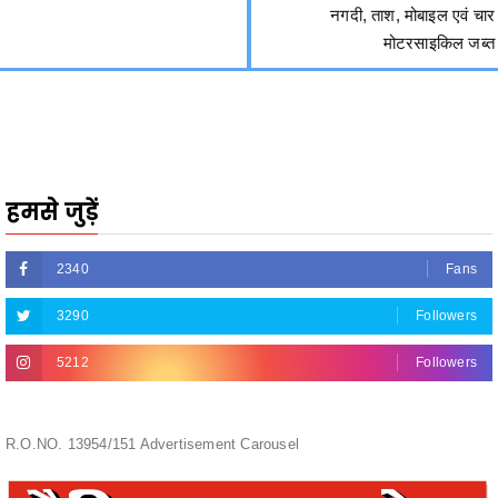
हमसे जुड़ें
2340
Fans
3290
Followers
5212
Followers
R.O.NO. 13954/151 Advertisement Carousel