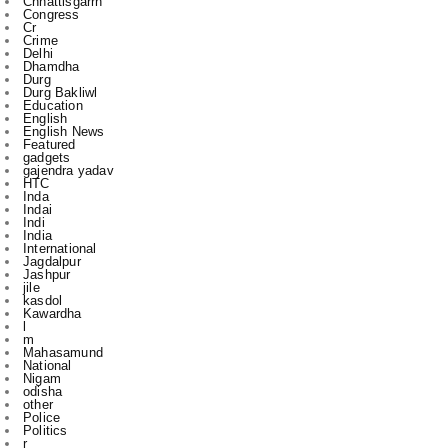
Dhamdha
Durg
Durg Bakliwl
Education
English
English News
Featured
gadgets
gajendra yadav
HTC
Inda
Indai
Indi
India
International
Jagdalpur
Jashpur
jile
kasdol
Kawardha
l
m
Mahasamund
National
Nigam
odisha
other
Police
Politics
r
Raipur
Raipur in
Rajnandgaon
Ranchi