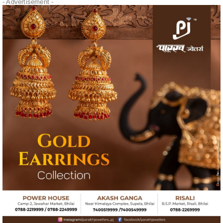
" alt="" />
- Advertisement -