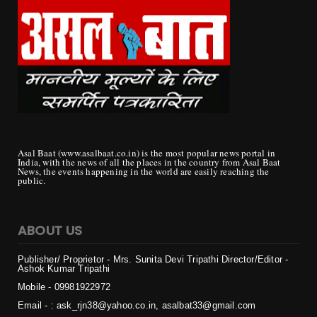
Asal Baat (www.asalbaat.co.in) is the most popular news portal in
India, with the news of all the places in the country from Asal Baat
News, the events happening in the world are easily reaching the
public.
ABOUT US
Publisher/ Proprietor - Mrs. Sunita Devi Tripathi
Director/Editor -
Ashok Kumar Tripathi
Mobile - 099819
22972
Email - : ask_rjn38@yahoo.co.in, asalbat33@gmail.com
Office - : block 7, F1 c, Room No. 301, Sector 27, Housing Board
Colony, Naya Raipur, Chhattisgarh 492009