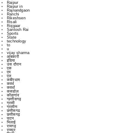
Rikeshsen
Risali
Rojgaar
Santosh Rai
Sports
State
technology
to
u
vijay sharma
आबकारी
इंडिया
उस दौरान
एक
एम
एल
कबीरधाम
कवर्ध
कवर्धा
कसडोल
कोंडागांव
ग्छत्तीसगढ़
ग्रामी
ग्रामीण
छत्तीसगढ
छत्तीसगढ़
पाटन
भिलाई
रायगढ़
रायपुर
विचार
विचार मंथन
विचारमंथन
शहर
शहरChhattisgarrh