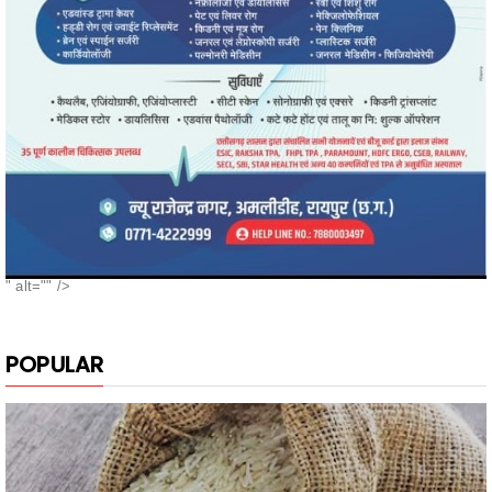
" alt="" />
POPULAR
नगरी के दुबराज चावल, की खुशबू, मन मोह