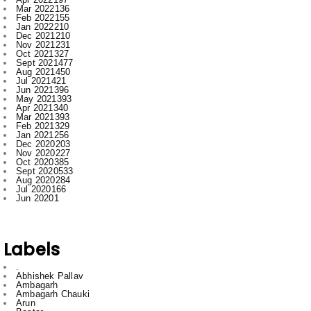
Nov 2021
231
Oct 2021
327
Sept 2021
477
Aug 2021
450
Jul 2021
421
Jun 2021
396
May 2021
393
Apr 2021
340
Mar 2021
393
Feb 2021
329
Jan 2021
256
Dec 2020
203
Nov 2020
227
Oct 2020
385
Sept 2020
533
Aug 2020
284
Jul 2020
166
Jun 2020
1
Labels
.
Abhishek Pallav
Ambagarh
Ambagarh Chauki
Arun
Bastar
Bemetra
Bhilai
Bhilai nagar
Bihar