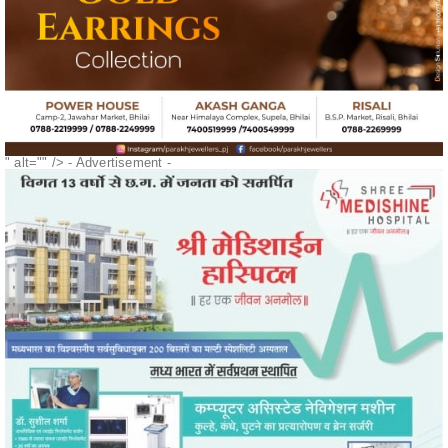
" alt="" />
- Advertisement -