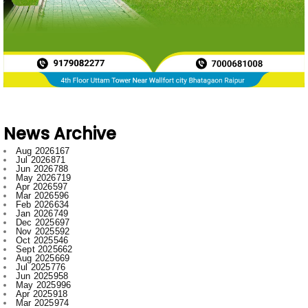
News Archive
Aug 2026
167
Jul 2026
871
Jun 2026
788
May 2026
719
Apr 2026
597
Mar 2026
596
Feb 2026
634
Jan 2026
749
Dec 2025
697
Nov 2025
592
Oct 2025
546
Sept 2025
662
Aug 2025
669
Jul 2025
776
Jun 2025
958
May 2025
996
Apr 2025
918
Mar 2025
974
Feb 2025
797
Jan 2025
1008
Dec 2024
1007
Nov 2024
796
Oct 2024
881