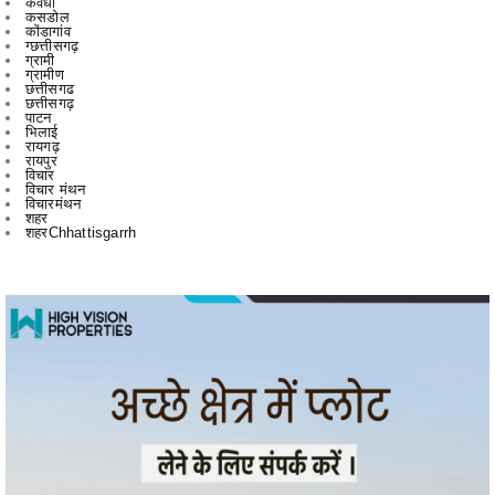
ग्रामीण
छत्तीसगढ
छत्तीसगढ़
पाटन
भिलाई
रायगढ़
रायपुर
विचार
विचार मंथन
विचारमंथन
शहर
शहरChhattisgarrh