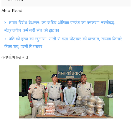
तमाम विरोध बेअसर: उप सचिव अंशिका पाण्डेय का प्रकरण नस्तीबद्ध,
मंत्रालयीन कर्मचारी संघ को झटका
पति की हत्या का खुलासा: साड़ी से गला घोंटकर की वारदात, तालाब किनारे
फेंका शव; पत्नी गिरफ्तार
कवर्धा,असल बात
पुलिस अधीक्षक कबीरधाम श्री धर्मेंद्र सिंह के निर्देशन तथा अतिरिक्त पुलिस