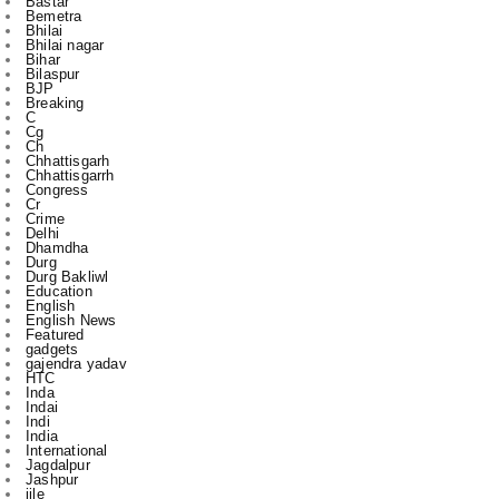
Bilaspur
BJP
Breaking
C
Cg
Ch
Chhattisgarh
Chhattisgarrh
Congress
Cr
Crime
Delhi
Dhamdha
Durg
Durg Bakliwl
Education
English
English News
Featured
gadgets
gajendra yadav
HTC
Inda
Indai
Indi
India
International
Jagdalpur
Jashpur
jile
kasdol
Kawardha
l
m