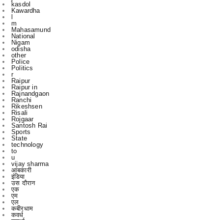
Mahasamund
National
Nigam
odisha
other
Police
Politics
r
Raipur
Raipur in
Rajnandgaon
Ranchi
Rikeshsen
Risali
Rojgaar
Santosh Rai
Sports
State
technology
to
u
vijay sharma
आबकारी
इंडिया
उस दौरान
एक
एम
एल
कबीरधाम
कवर्ध
कवर्धा
कसडोल
कोंडागांव
ग्छत्तीसगढ़
ग्रामी