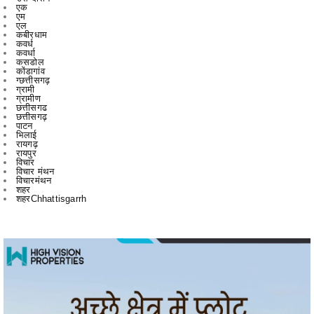
कवर्ध
कवर्धा
कसडोल
कोंडागांव
ग्छत्तीसगढ़
ग्रामी
ग्रामीण
छत्तीसगढ
छत्तीसगढ़
पाटन
भिलाई
रायगढ़
रायपुर
विचार
विचार मंथन
विचारमंथन
शहर
शहरChhattisgarrh