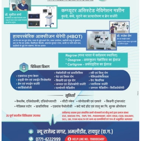
" alt="" />