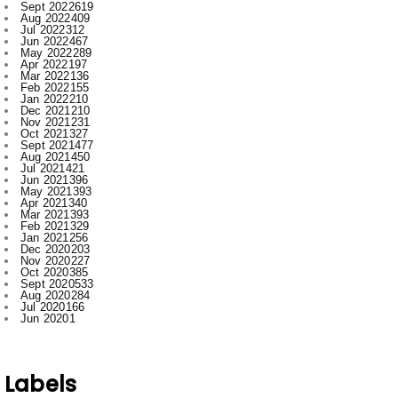
May 2022
289
Apr 2022
197
Mar 2022
136
Feb 2022
155
Jan 2022
210
Dec 2021
210
Nov 2021
231
Oct 2021
327
Sept 2021
477
Aug 2021
450
Jul 2021
421
Jun 2021
396
May 2021
393
Apr 2021
340
Mar 2021
393
Feb 2021
329
Jan 2021
256
Dec 2020
203
Nov 2020
227
Oct 2020
385
Sept 2020
533
Aug 2020
284
Jul 2020
166
Jun 2020
1
Labels
.
Abhishek Pallav
Ambagarh
Ambagarh Chauki