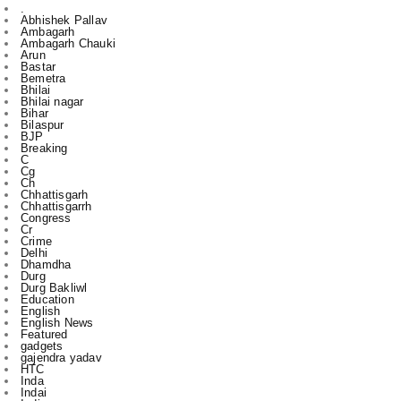
Arun
Bastar
Bemetra
Bhilai
Bhilai nagar
Bihar
Bilaspur
BJP
Breaking
C
Cg
Ch
Chhattisgarh
Chhattisgarrh
Congress
Cr
Crime
Delhi
Dhamdha
Durg
Durg Bakliwl
Education
English
English News
Featured
gadgets
gajendra yadav
HTC
Inda
Indai
Indi
India
International
Jagdalpur
Jashpur