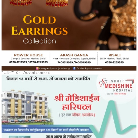
" alt="" />
- Advertisement -