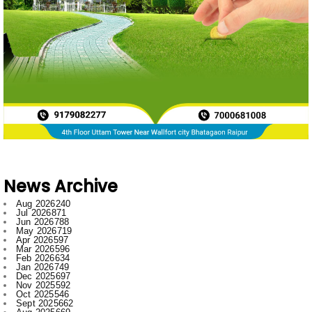
News Archive
Aug 2026
240
Jul 2026
871
Jun 2026
788
May 2026
719
Apr 2026
597
Mar 2026
596
Feb 2026
634
Jan 2026
749
Dec 2025
697
Nov 2025
592
Oct 2025
546
Sept 2025
662
Aug 2025
669
Jul 2025
776
Jun 2025
958
May 2025
996
Apr 2025
918