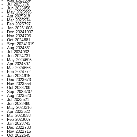
Mar 2025
974
Feb 2025
797
Jan 2025
1008
Dec 2024
1007
Nov 2024
796
Oct 2024
881
Sept 2024
1019
Aug 2024
861
Jul 2024
932
Jun 2024
731
May 2024
605
Apr 2024
597
Mar 2024
656
Feb 2024
772
Jan 2024
915
Dec 2023
673
Nov 2023
554
Oct 2023
709
Sept 2023
707
Aug 2023
520
Jul 2023
521
Jun 2023
480
May 2023
316
Apr 2023
522
Mar 2023
593
Feb 2023
607
Jan 2023
743
Dec 2022
730
Nov 2022
715
Oct 2022
545
Sept 2022
619
Aug 2022
409
Jul 2022
312
Jun 2022
467