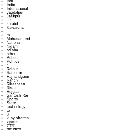
jile
kasdol
Kawardha
l
m
Mahasamund
National
Nigam
odisha
other
Police
Politics
r
Raipur
Raipur in
Rajnandgaon
Ranchi
Rikeshsen
Risali
Rojgaar
Santosh Rai
Sports
State
technology
to
u
vijay sharma
आबकारी
इंडिया
उस दौरान
एक
एम
एल
कबीरधाम