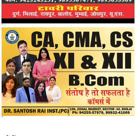
"
"
खोजें