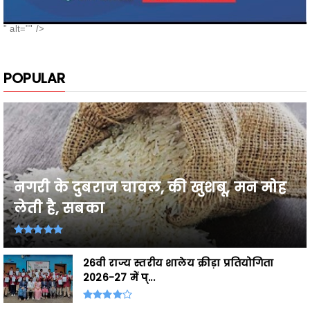
POPULAR
नगरी के दुबराज चावल, की खुशबू, मन मोह
लेती है, सबका
26वी राज्य स्तरीय शालेय क्रीड़ा प्रतियोगिता
2026-27 में प्...
Breaking,छत्तीसगढ़ के उत्कृष्ट खिलाड़ी घोषित,
शासकीय सेवाओं ...