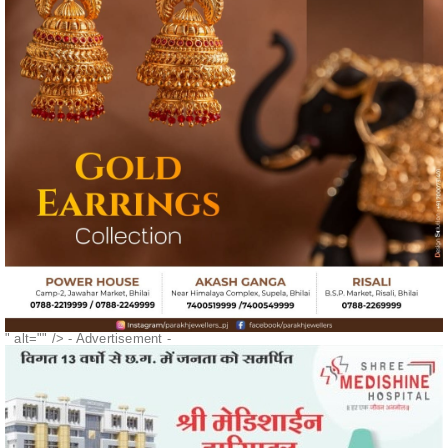
" alt="" />
- Advertisement -