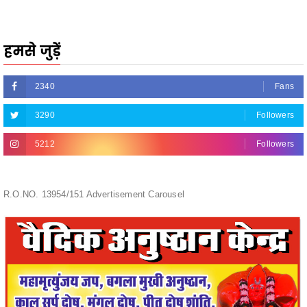
हमसे जुड़ें
2340
Fans
3290
Followers
5212
Followers
R.O.NO. 13954/151 Advertisement Carousel