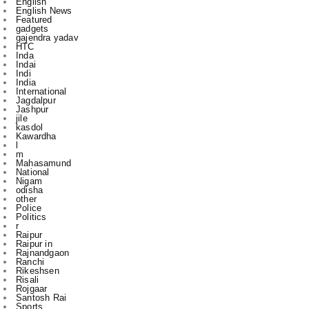
English
English News
Featured
gadgets
gajendra yadav
HTC
Inda
Indai
Indi
India
International
Jagdalpur
Jashpur
jile
kasdol
Kawardha
l
m
Mahasamund
National
Nigam
odisha
other
Police
Politics
r
Raipur
Raipur in
Rajnandgaon
Ranchi
Rikeshsen
Risali
Rojgaar
Santosh Rai
Sports