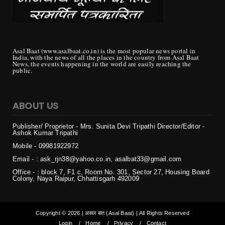
Asal Baat (www.asalbaat.co.in) is the most popular news portal in
India, with the news of all the places in the country from Asal Baat
News, the events happening in the world are easily reaching the
public.
ABOUT US
Publisher/ Proprietor - Mrs. Sunita Devi Tripathi
Director/Editor -
Ashok Kumar Tripathi
Mobile - 099819
22972
Email - : ask_rjn38@yahoo.co.in, asalbat33@gmail.com
Office - : block 7, F1 c, Room No. 301, Sector 27, Housing Board
Colony, Naya Raipur, Chhattisgarh 492009
Copyright ©
2026 | असल बात (Asal Baat) | All Rights Reserved
Login
Home
Privacy
Contact