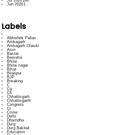
Jul 2020
166
Jun 2020
1
Labels
.
Abhishek Pallav
Ambagarh
Ambagarh Chauki
Arun
Bastar
Bemetra
Bhilai
Bhilai nagar
Bihar
Bilaspur
BJP
Breaking
C
Cg
Ch
Chhattisgarh
Chhattisgarrh
Congress
Cr
Crime
Delhi
Dhamdha
Durg
Durg Bakliwl
Education