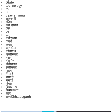
State
technology
to
u
vijay sharma
आबकारी
इंडिया
उस दौरान
एक
एम
एल
कबीरधाम
कवर्ध
कवर्धा
कसडोल
कोंडागांव
ग्छत्तीसगढ़
ग्रामी
ग्रामीण
छत्तीसगढ
छत्तीसगढ़
पाटन
भिलाई
रायगढ़
रायपुर
विचार
विचार मंथन
विचारमंथन
शहर
शहरChhattisgarrh