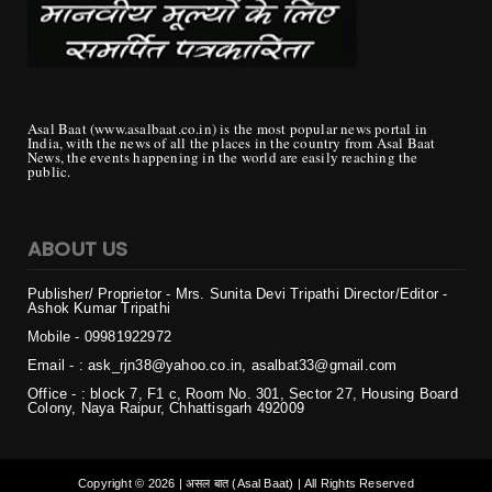
Asal Baat (www.asalbaat.co.in) is the most popular news portal in
India, with the news of all the places in the country from Asal Baat
News, the events happening in the world are easily reaching the
public.
ABOUT US
Publisher/ Proprietor - Mrs. Sunita Devi Tripathi
Director/Editor -
Ashok Kumar Tripathi
Mobile - 099819
22972
Email - : ask_rjn38@yahoo.co.in, asalbat33@gmail.com
Office - : block 7, F1 c, Room No. 301, Sector 27, Housing Board
Colony, Naya Raipur, Chhattisgarh 492009
Copyright ©
2026 | असल बात (Asal Baat) | All Rights Reserved
Login
Home
Privacy
Contact