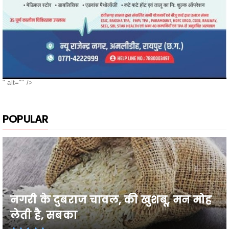
" alt="" />
POPULAR
नगरी के दुबराज चावल, की खुशबू, मन मोह
लेती है, सबका
26वी राज्य स्तरीय शालेय क्रीड़ा प्रतियोगिता