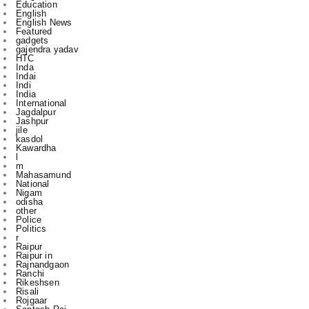
gadgets
gajendra yadav
HTC
Inda
Indai
Indi
India
International
Jagdalpur
Jashpur
jile
kasdol
Kawardha
l
m
Mahasamund
National
Nigam
odisha
other
Police
Politics
r
Raipur
Raipur in
Rajnandgaon
Ranchi
Rikeshsen
Risali
Rojgaar
Santosh Rai
Sports
State
technology
to