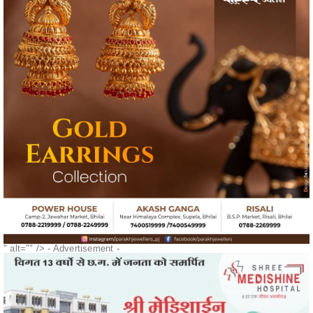
" alt="" />
- Advertisement -