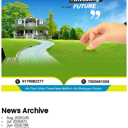
News Archive
Aug 2026
145
Jul 2026
871
Jun 2026
788
May 2026
719
Apr 2026
597
Mar 2026
596
Feb 2026
634
Jan 2026
749