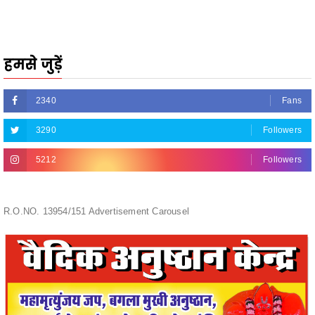
हमसे जुड़ें
2340
Fans
3290
Followers
5212
Followers
R.O.NO. 13954/151 Advertisement Carousel