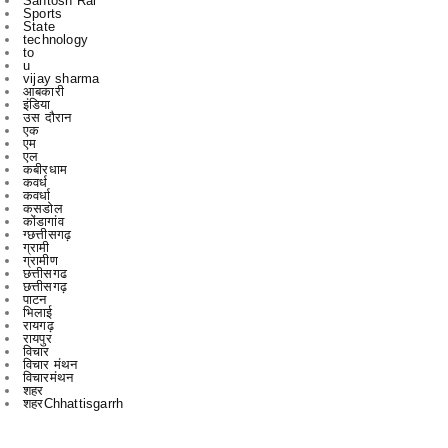
u
vijay sharma
आबकारी
इंडिया
उस दौरान
एक
एम
एल
कबीरधाम
कवर्ध
कवर्धा
कसडोल
कोंडागांव
ग्छत्तीसगढ़
ग्रामी
ग्रामीण
छत्तीसगढ
छत्तीसगढ़
पाटन
भिलाई
रायगढ़
रायपुर
विचार
विचार मंथन
विचारमंथन
शहर
शहरChhattisgarrh