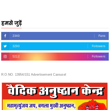
हमसे जुड़ें
2340
Fans
3290
Followers
5212
Followers
R.O.NO. 13954/151 Advertisement Carousel