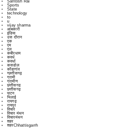
u
vijay sharma
आबकारी
इंडिया
उस दौरान
एक
एम
एल
कबीरधाम
कवर्ध
कवर्धा
कसडोल
कोंडागांव
ग्छत्तीसगढ़
ग्रामी
ग्रामीण
छत्तीसगढ
छत्तीसगढ़
पाटन
भिलाई
रायगढ़
रायपुर
विचार
विचार मंथन
विचारमंथन
शहर
शहरChhattisgarrh