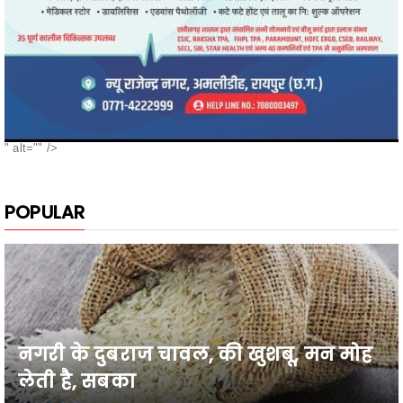
" alt="" />
POPULAR
नगरी के दुबराज चावल, की खुशबू, मन मोह
लेती है, सबका
26वी राज्य स्तरीय शालेय क्रीड़ा प्रतियोगिता