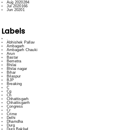
Labels
.
Abhishek Pallav
Ambagarh
Ambagarh Chauki
Arun
Bastar
Bemetra
Bhilai
Bhilai nagar
Bihar
Bilaspur
BJP
Breaking
C
Cg
Ch
Chhattisgarh
Chhattisgarrh
Congress
Cr
Crime
Delhi
Dhamdha
Durg
Durg Bakliwl
Education
English
English News
Featured