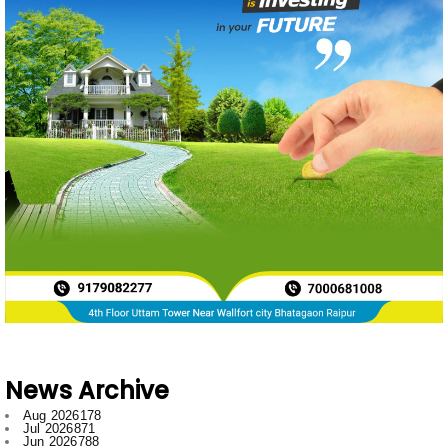
News Archive
Aug 2026
178
Jul 2026
871
Jun 2026
788
May 2026
719
Apr 2026
597
Mar 2026
596
Feb 2026
634