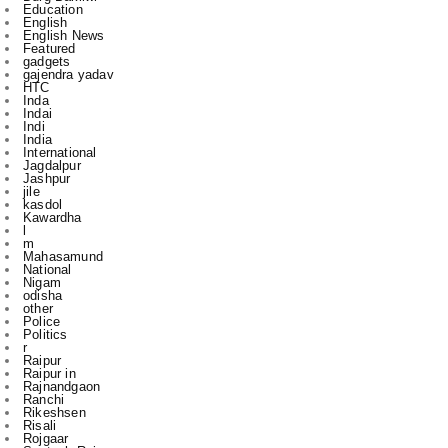
gadgets
gajendra yadav
HTC
Inda
Indai
Indi
India
International
Jagdalpur
Jashpur
jile
kasdol
Kawardha
l
m
Mahasamund
National
Nigam
odisha
other
Police
Politics
r
Raipur
Raipur in
Rajnandgaon
Ranchi
Rikeshsen
Risali
Rojgaar
Santosh Rai
Sports
State
technology
to