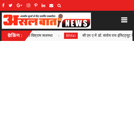
सी एम ए में डॉ. संतोष राय इंस्टिट्यूट के गुरकीरत सिंह भंगू ने ऑल इंडिया रैंक 04 एवं नवनिधि कोर
ब्रेकिंग :