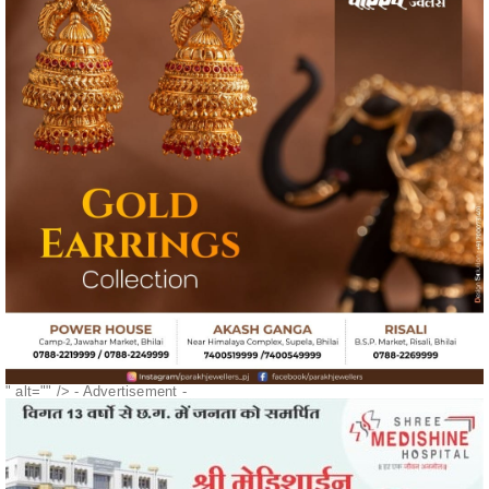
" alt="" />
- Advertisement -