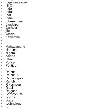
Indi
India
International
Jagdalpur
Jashpur
jile
kasdol
Kawardha
l
m
Mahasamund
National
Nigam
odisha
other
Police
Politics
r
Raipur
Raipur in
Rajnandgaon
Ranchi
Rikeshsen
Risali
Rojgaar
Santosh Rai
Sports
State
technology
to
u
vijay sharma
आबकारी
इंडिया
उस दौरान