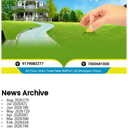
News Archive
Aug 2026
175
Jul 2026
871
Jun 2026
788
May 2026
719
Apr 2026
597
Mar 2026
596
Feb 2026
634
Jan 2026
749
Dec 2025
697
Nov 2025
592
Oct 2025
546
Sept 2025
662