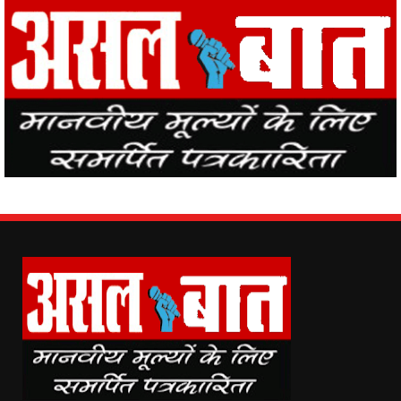
Asal Baat (www.asalbaat.co.in) is the most popular news portal in