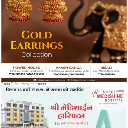
" alt="" />
- Advertisement -