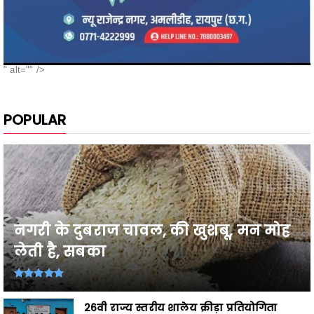
" alt="" />
POPULAR
नगरी के दुबराज चावल, की खुशबू, मन मोह
लेती है, सबका
26वी राज्य स्तरीय शालेय क्रीड़ा प्रतियोगिता
2026-27 में प्...