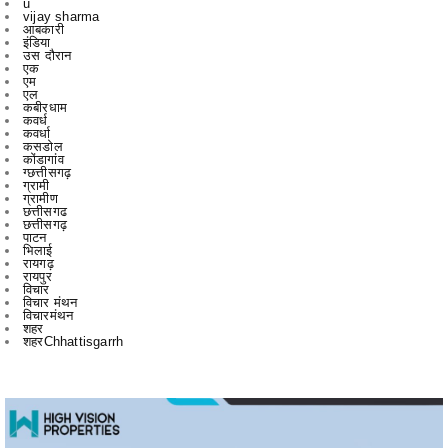
एक
एम
एल
कबीरधाम
कवर्ध
कवर्धा
कसडोल
कोंडागांव
ग्छत्तीसगढ़
ग्रामी
ग्रामीण
छत्तीसगढ
छत्तीसगढ़
पाटन
भिलाई
रायगढ़
रायपुर
विचार
विचार मंथन
विचारमंथन
शहर
शहरChhattisgarrh