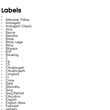
.
Abhishek Pallav
Ambagarh
Ambagarh Chauki
Arun
Bastar
Bemetra
Bhilai
Bhilai nagar
Bihar
Bilaspur
BJP
Breaking
C
Cg
Ch
Chhattisgarh
Chhattisgarrh
Congress
Cr
Crime
Delhi
Dhamdha
Durg
Durg Bakliwl
Education
English
English News
Featured
gadgets
gajendra yadav
HTC
Inda
Indai