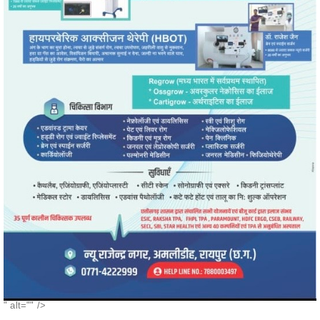
" alt="" />