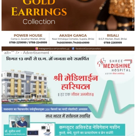
" alt="" />
- Advertisement -