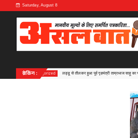
Saturday, August 8
लड्डू से तौलकर हुआ पूर्व गृहमंत्री ताम्रध्वज साहू का भव्य सम्मान, डुंडेरा के जन्मोत्सव मे
ब्रेकिंग :
zed