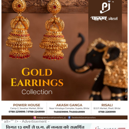
" alt="" />
- Advertisement -