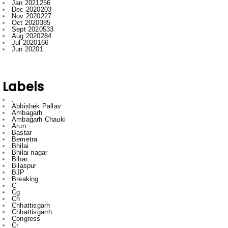
Aug 2020
284
Jul 2020
166
Jun 2020
1
Labels
.
Abhishek Pallav
Ambagarh
Ambagarh Chauki
Arun
Bastar
Bemetra
Bhilai
Bhilai nagar
Bihar
Bilaspur
BJP
Breaking
C
Cg
Ch
Chhattisgarh
Chhattisgarrh
Congress
Cr
Crime
Delhi
Dhamdha
Durg