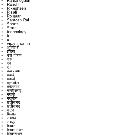
Santosh Rai
Sports
State
technology
to
u
vijay sharma
आबकारी
इंडिया
उस दौरान
एक
एम
एल
कबीरधाम
कवर्ध
कवर्धा
कसडोल
कोंडागांव
ग्छत्तीसगढ़
ग्रामी
ग्रामीण
छत्तीसगढ
छत्तीसगढ़
पाटन
भिलाई
रायगढ़
रायपुर
विचार
विचार मंथन
विचारमंथन
शहर
शहरChhattisgarrh