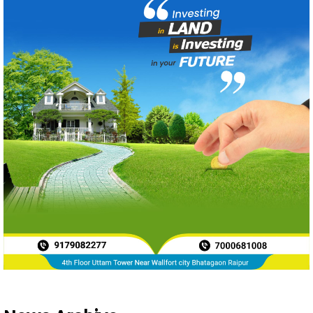
News Archive
Aug 2026
205
Jul 2026
871
Jun 2026
788