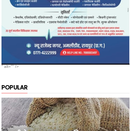
" alt="" />
POPULAR
नगरी के दुबराज चावल, की खुशबू, मन मोह
लेती है, सबका