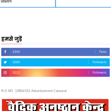
हमसे जुड़ें
2340
Fans
3290
Followers
5212
Followers
R.O.NO. 13954/151 Advertisement Carousel