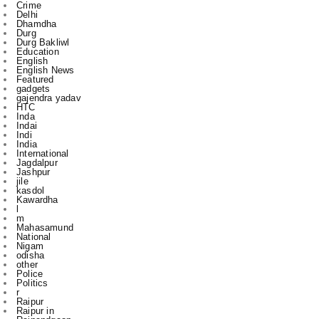
Durg Bakliwl
Education
English
English News
Featured
gadgets
gajendra yadav
HTC
Inda
Indai
Indi
India
International
Jagdalpur
Jashpur
jile
kasdol
Kawardha
l
m
Mahasamund
National
Nigam
odisha
other
Police
Politics
r
Raipur
Raipur in
Rajnandgaon
Ranchi
Rikeshsen
Risali
Rojgaar