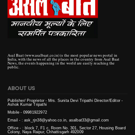
Asal Baat (www.asalbaat.co.in) is the most popular news portal in
India, with the news of all the places in the country from Asal Baat
News, the events happening in the world are easily reaching the
public.
ABOUT US
Publisher/ Proprietor - Mrs. Sunita Devi Tripathi
Director/Editor -
Ashok Kumar Tripathi
Mobile - 099819
22972
Email - : ask_rjn38@yahoo.co.in, asalbat33@gmail.com
Office - : block 7, F1 c, Room No. 301, Sector 27, Housing Board
Colony, Naya Raipur, Chhattisgarh 492009