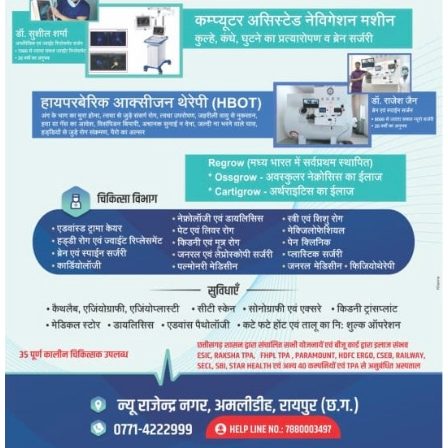
" alt="" />