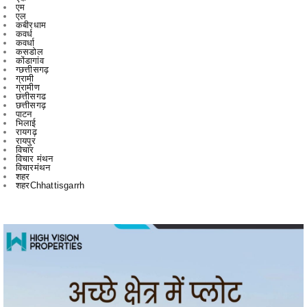
कवर्धा
कसडोल
कोंडागांव
ग्छत्तीसगढ़
ग्रामी
ग्रामीण
छत्तीसगढ
छत्तीसगढ़
पाटन
भिलाई
रायगढ़
रायपुर
विचार
विचार मंथन
विचारमंथन
शहर
शहरChhattisgarrh