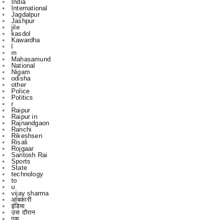
kasdol
Kawardha
l
m
Mahasamund
National
Nigam
odisha
other
Police
Politics
r
Raipur
Raipur in
Rajnandgaon
Ranchi
Rikeshsen
Risali
Rojgaar
Santosh Rai
Sports
State
technology
to
u
vijay sharma
आबकारी
इंडिया
उस दौरान
एक
एम
एल
कबीरधाम
कवर्ध