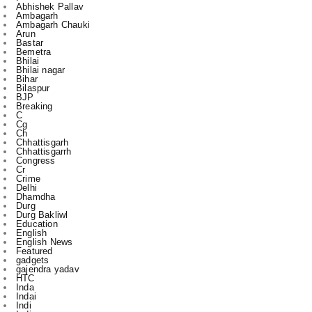
Bastar
Bemetra
Bhilai
Bhilai nagar
Bihar
Bilaspur
BJP
Breaking
C
Cg
Ch
Chhattisgarh
Chhattisgarrh
Congress
Cr
Crime
Delhi
Dhamdha
Durg
Durg Bakliwl
Education
English
English News
Featured
gadgets
gajendra yadav
HTC
Inda
Indai
Indi
India
International
Jagdalpur
Jashpur
jile