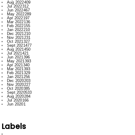
Apr 2022
197
Mar 2022
136
Feb 2022
155
Jan 2022
210
Dec 2021
210
Nov 2021
231
Oct 2021
327
Sept 2021
477
Aug 2021
450
Jul 2021
421
Jun 2021
396
May 2021
393
Apr 2021
340
Mar 2021
393
Feb 2021
329
Jan 2021
256
Dec 2020
203
Nov 2020
227
Oct 2020
385
Sept 2020
533
Aug 2020
284
Jul 2020
166
Jun 2020
1
Labels
.
Abhishek Pallav
Ambagarh
Ambagarh Chauki
Arun