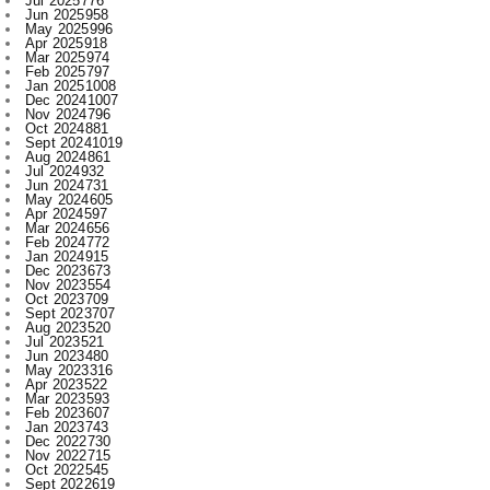
Feb 2025
797
Jan 2025
1008
Dec 2024
1007
Nov 2024
796
Oct 2024
881
Sept 2024
1019
Aug 2024
861
Jul 2024
932
Jun 2024
731
May 2024
605
Apr 2024
597
Mar 2024
656
Feb 2024
772
Jan 2024
915
Dec 2023
673
Nov 2023
554
Oct 2023
709
Sept 2023
707
Aug 2023
520
Jul 2023
521
Jun 2023
480
May 2023
316
Apr 2023
522
Mar 2023
593
Feb 2023
607
Jan 2023
743
Dec 2022
730
Nov 2022
715
Oct 2022
545
Sept 2022
619
Aug 2022
409
Jul 2022
312
Jun 2022
467
May 2022
289