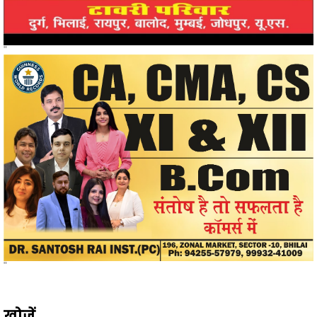
"
"
खोजें