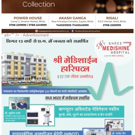
" alt="" />
- Advertisement -