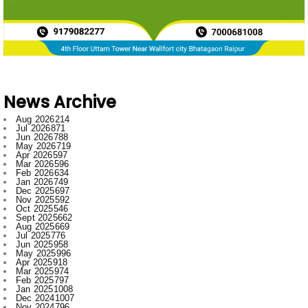
News Archive
Aug 2026
214
Jul 2026
871
Jun 2026
788
May 2026
719
Apr 2026
597
Mar 2026
596
Feb 2026
634
Jan 2026
749
Dec 2025
697
Nov 2025
592
Oct 2025
546
Sept 2025
662
Aug 2025
669
Jul 2025
776
Jun 2025
958
May 2025
996
Apr 2025
918
Mar 2025
974
Feb 2025
797
Jan 2025
1008
Dec 2024
1007
Nov 2024
796