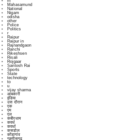
m
Mahasamund
National
Nigam
odisha
other
Police
Politics
r
Raipur
Raipur in
Rajnandgaon
Ranchi
Rikeshsen
Risali
Rojgaar
Santosh Rai
Sports
State
technology
to
u
vijay sharma
आबकारी
इंडिया
उस दौरान
एक
एम
एल
कबीरधाम
कवर्ध
कवर्धा
कसडोल
कोंडागांव
ग्छत्तीसगढ़