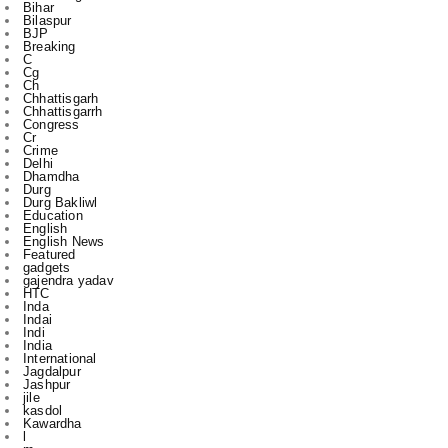
Bihar
Bilaspur
BJP
Breaking
C
Cg
Ch
Chhattisgarh
Chhattisgarrh
Congress
Cr
Crime
Delhi
Dhamdha
Durg
Durg Bakliwl
Education
English
English News
Featured
gadgets
gajendra yadav
HTC
Inda
Indai
Indi
India
International
Jagdalpur
Jashpur
jile
kasdol
Kawardha
l