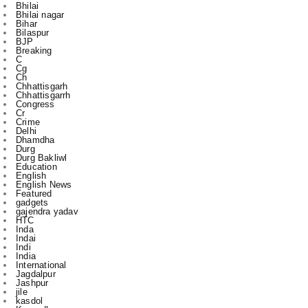
BJP
Breaking
C
Cg
Ch
Chhattisgarh
Chhattisgarrh
Congress
Cr
Crime
Delhi
Dhamdha
Durg
Durg Bakliwl
Education
English
English News
Featured
gadgets
gajendra yadav
HTC
Inda
Indai
Indi
India
International
Jagdalpur
Jashpur
jile
kasdol
Kawardha
l
m
Mahasamund
National