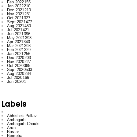
Oct 2021
327
Sept 2021
477
Aug 2021
450
Jul 2021
421
Jun 2021
396
May 2021
393
Apr 2021
340
Mar 2021
393
Feb 2021
329
Jan 2021
256
Dec 2020
203
Nov 2020
227
Oct 2020
385
Sept 2020
533
Aug 2020
284
Jul 2020
166
Jun 2020
1
Labels
.
Abhishek Pallav
Ambagarh
Ambagarh Chauki
Arun
Bastar
Bemetra
Bhilai
Bhilai nagar
Bihar
Bilaspur