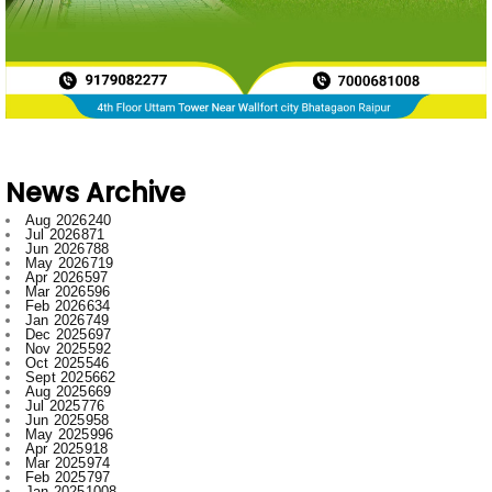
News Archive
Aug 2026
240
Jul 2026
871
Jun 2026
788
May 2026
719
Apr 2026
597
Mar 2026
596
Feb 2026
634
Jan 2026
749
Dec 2025
697
Nov 2025
592
Oct 2025
546
Sept 2025
662
Aug 2025
669
Jul 2025
776
Jun 2025
958
May 2025
996
Apr 2025
918
Mar 2025
974
Feb 2025
797
Jan 2025
1008
Dec 2024
1007
Nov 2024
796
Oct 2024
881
Sept 2024
1019