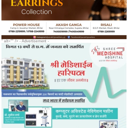
" alt="" />
- Advertisement -