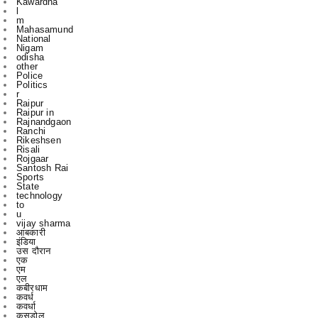
Nigam
odisha
other
Police
Politics
r
Raipur
Raipur in
Rajnandgaon
Ranchi
Rikeshsen
Risali
Rojgaar
Santosh Rai
Sports
State
technology
to
u
vijay sharma
आबकारी
इंडिया
उस दौरान
एक
एम
एल
कबीरधाम
कवर्ध
कवर्धा
कसडोल
कोंडागांव
ग्छत्तीसगढ़
ग्रामी
ग्रामीण