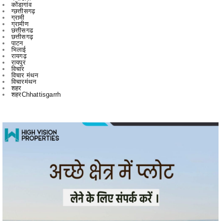
छत्तीसगढ
छत्तीसगढ़
पाटन
भिलाई
रायगढ़
रायपुर
विचार
विचार मंथन
विचारमंथन
शहर
शहरChhattisgarrh