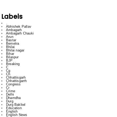
Labels
.
Abhishek Pallav
Ambagarh
Ambagarh Chauki
Arun
Bastar
Bemetra
Bhilai
Bhilai nagar
Bihar
Bilaspur
BJP
Breaking
C
Cg
Ch
Chhattisgarh
Chhattisgarrh
Congress
Cr
Crime
Delhi
Dhamdha
Durg
Durg Bakliwl
Education
English
English News