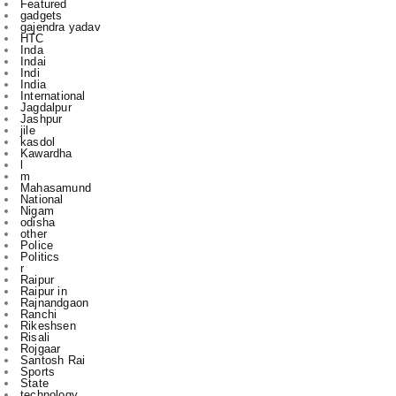
Featured
gadgets
gajendra yadav
HTC
Inda
Indai
Indi
India
International
Jagdalpur
Jashpur
jile
kasdol
Kawardha
l
m
Mahasamund
National
Nigam
odisha
other
Police
Politics
r
Raipur
Raipur in
Rajnandgaon
Ranchi
Rikeshsen
Risali
Rojgaar
Santosh Rai
Sports
State
technology