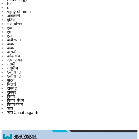
to
u
vijay sharma
आबकारी
इंडिया
उस दौरान
एक
एम
एल
कबीरधाम
कवर्ध
कवर्धा
कसडोल
कोंडागांव
ग्छत्तीसगढ़
ग्रामी
ग्रामीण
छत्तीसगढ
छत्तीसगढ़
पाटन
भिलाई
रायगढ़
रायपुर
विचार
विचार मंथन
विचारमंथन
शहर
शहरChhattisgarrh