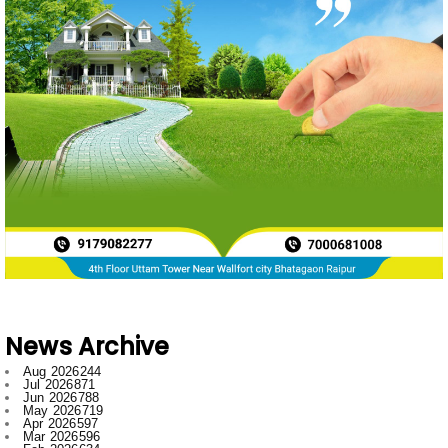
News Archive
Aug 2026
244
Jul 2026
871
Jun 2026
788
May 2026
719
Apr 2026
597
Mar 2026
596