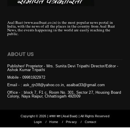
Asal Baat (www.asalbaat.co.in) is the most popular news portal in
India, with the news of all the places in the country from Asal Baat
News, the events happening in the world are easily reaching the
public.
ABOUT US
Publisher/ Proprietor - Mrs. Sunita Devi Tripathi
Director/Editor -
Ashok Kumar Tripathi
Mobile - 099819
22972
Email - : ask_rjn38@yahoo.co.in, asalbat33@gmail.com
Office - : block 7, F1 c, Room No. 301, Sector 27, Housing Board
Colony, Naya Raipur, Chhattisgarh 492009
Copyright ©
2026 | असल बात (Asal Baat) | All Rights Reserved
Login
Home
Privacy
Contact