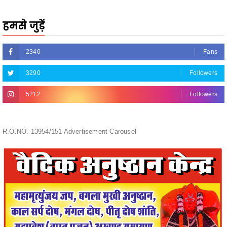
हमसे जुड़ें
2340
Fans
3290
Followers
5212
Followers
R.O.NO. 13954/151 Advertisement Carousel