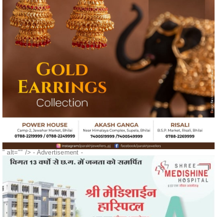
" alt="" />
- Advertisement -