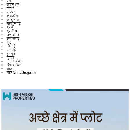
कोंडागांव
ग्छत्तीसगढ़
ग्रामी
ग्रामीण
छत्तीसगढ
छत्तीसगढ़
पाटन
भिलाई
रायगढ़
रायपुर
विचार
विचार मंथन
विचारमंथन
शहर
शहरChhattisgarrh