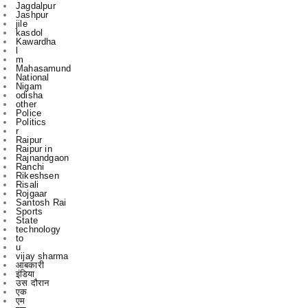
Kawardha
l
m
Mahasamund
National
Nigam
odisha
other
Police
Politics
r
Raipur
Raipur in
Rajnandgaon
Ranchi
Rikeshsen
Risali
Rojgaar
Santosh Rai
Sports
State
technology
to
u
vijay sharma
आबकारी
इंडिया
उस दौरान
एक
एम
एल
कबीरधाम
कवर्ध
कवर्धा
कसडोल