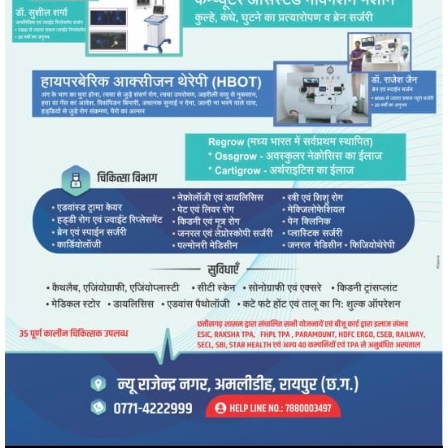
" alt="" />