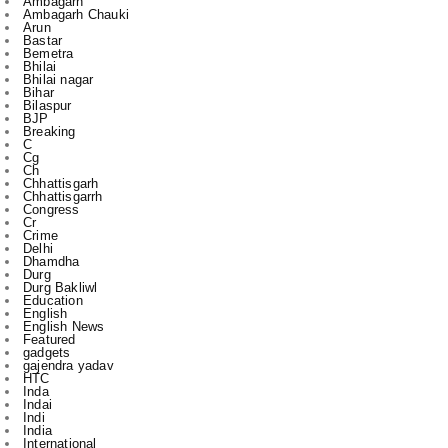
Bhilai
Bhilai nagar
Bihar
Bilaspur
BJP
Breaking
C
Cg
Ch
Chhattisgarh
Chhattisgarrh
Congress
Cr
Crime
Delhi
Dhamdha
Durg
Durg Bakliwl
Education
English
English News
Featured
gadgets
gajendra yadav
HTC
Inda
Indai
Indi
India
International
Jagdalpur
Jashpur
jile
kasdol