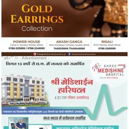
" alt="" />
- Advertisement -