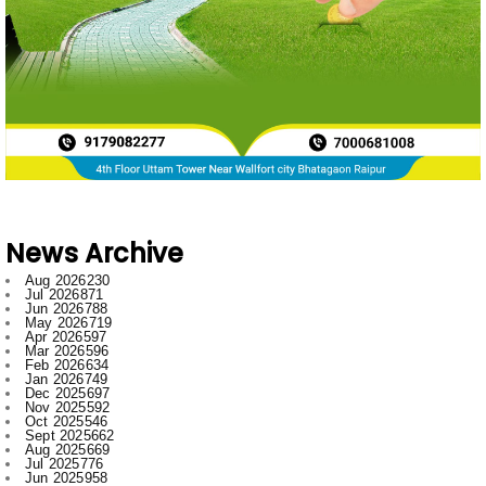
News Archive
Aug 2026
230
Jul 2026
871
Jun 2026
788
May 2026
719
Apr 2026
597
Mar 2026
596
Feb 2026
634
Jan 2026
749
Dec 2025
697
Nov 2025
592
Oct 2025
546
Sept 2025
662
Aug 2025
669
Jul 2025
776
Jun 2025
958
May 2025
996
Apr 2025
918
Mar 2025
974
Feb 2025
797
Jan 2025
1008