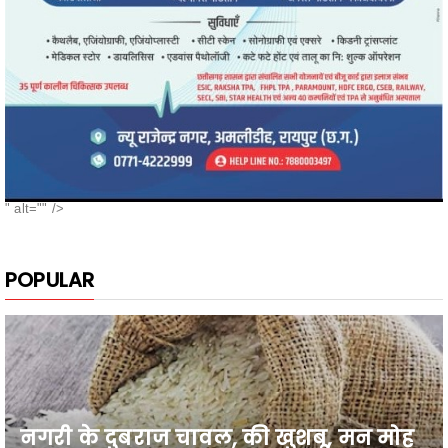
" alt="" />
POPULAR
नगरी के दुबराज चावल, की खुशबू, मन मोह
लेती है, सबका