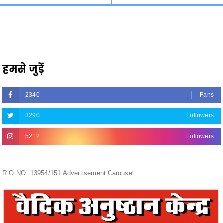
हमसे जुड़ें
2340
Fans
3290
Followers
5212
Followers
R.O.NO. 13954/151 Advertisement Carousel