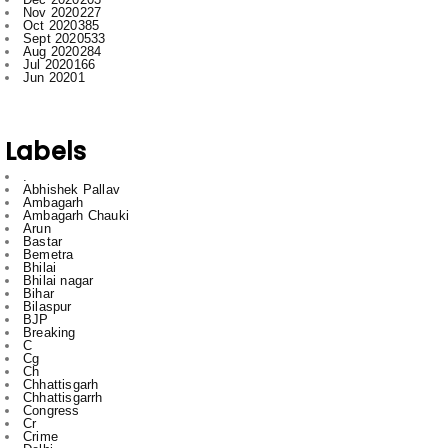
Jul 2020
166
Jun 2020
1
Labels
.
Abhishek Pallav
Ambagarh
Ambagarh Chauki
Arun
Bastar
Bemetra
Bhilai
Bhilai nagar
Bihar
Bilaspur
BJP
Breaking
C
Cg
Ch
Chhattisgarh
Chhattisgarrh
Congress
Cr
Crime
Delhi
Dhamdha
Durg
Durg Bakliwl
Education