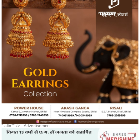
" alt="" />
- Advertisement -