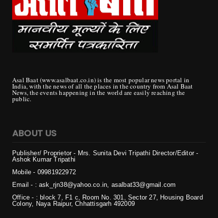
Asal Baat (www.asalbaat.co.in) is the most popular news portal in
India, with the news of all the places in the country from Asal Baat
News, the events happening in the world are easily reaching the
public.
ABOUT US
Publisher/ Proprietor - Mrs. Sunita Devi Tripathi
Director/Editor -
Ashok Kumar Tripathi
Mobile - 099819
22972
Email - : ask_rjn38@yahoo.co.in, asalbat33@gmail.com
Office - : block 7, F1 c, Room No. 301, Sector 27, Housing Board
Colony, Naya Raipur, Chhattisgarh 492009
Copyright ©
2026 | असल बात (Asal Baat) | All Rights Reserved