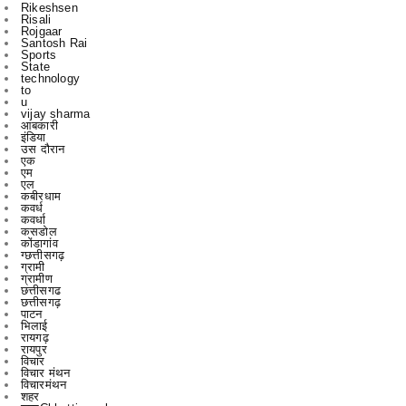
Sports
State
technology
to
u
vijay sharma
आबकारी
इंडिया
उस दौरान
एक
एम
एल
कबीरधाम
कवर्ध
कवर्धा
कसडोल
कोंडागांव
ग्छत्तीसगढ़
ग्रामी
ग्रामीण
छत्तीसगढ
छत्तीसगढ़
पाटन
भिलाई
रायगढ़
रायपुर
विचार
विचार मंथन
विचारमंथन
शहर
शहरChhattisgarrh