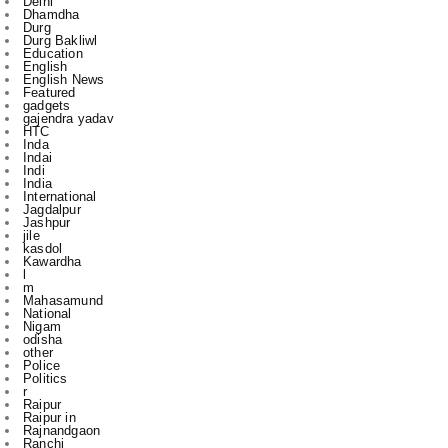
English
English News
Featured
gadgets
gajendra yadav
HTC
Inda
Indai
Indi
India
International
Jagdalpur
Jashpur
jile
kasdol
Kawardha
l
m
Mahasamund
National
Nigam
odisha
other
Police
Politics
r
Raipur
Raipur in
Rajnandgaon
Ranchi
Rikeshsen
Risali
Rojgaar
Santosh Rai