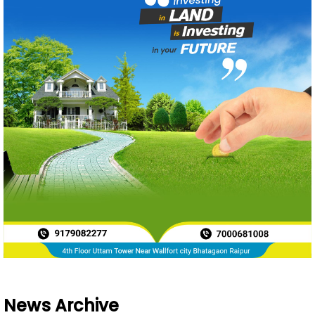
News Archive
Aug 2026
242
Jul 2026
871
Jun 2026
788
May 2026
719