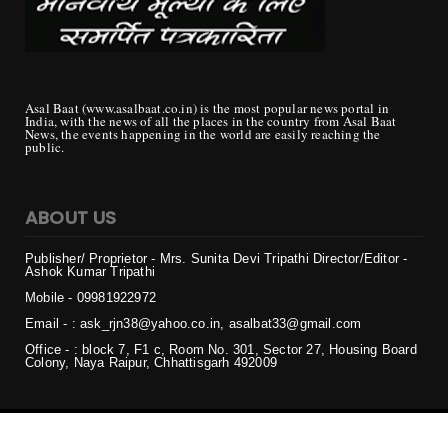
Asal Baat (www.asalbaat.co.in) is the most popular news portal in
India, with the news of all the places in the country from Asal Baat
News, the events happening in the world are easily reaching the
public.
ABOUT US
Publisher/ Proprietor - Mrs. Sunita Devi Tripathi
Director/Editor -
Ashok Kumar Tripathi
Mobile - 099819
22972
Email - : ask_rjn38@yahoo.co.in, asalbat33@gmail.com
Office - : block 7, F1 c, Room No. 301, Sector 27, Housing Board
Colony, Naya Raipur, Chhattisgarh 492009
Copyright ©
2026 | असल बात (Asal Baat) | All Rights Reserved
Login
Home
Privacy
Contact