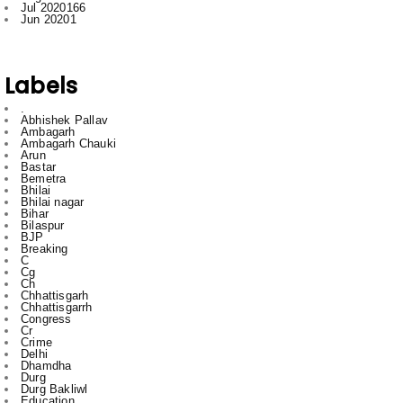
Labels
.
Abhishek Pallav
Ambagarh
Ambagarh Chauki
Arun
Bastar
Bemetra
Bhilai
Bhilai nagar
Bihar
Bilaspur
BJP
Breaking
C
Cg
Ch
Chhattisgarh
Chhattisgarrh
Congress
Cr
Crime
Delhi
Dhamdha
Durg
Durg Bakliwl
Education
English
English News
Featured
gadgets