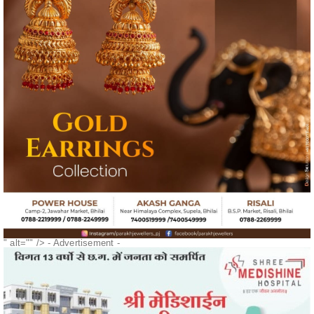
" alt="" />
- Advertisement -