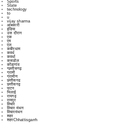
vijay sharma
आबकारी
इंडिया
उस दौरान
एक
एम
एल
कबीरधाम
कवर्ध
कवर्धा
कसडोल
कोंडागांव
ग्छत्तीसगढ़
ग्रामी
ग्रामीण
छत्तीसगढ
छत्तीसगढ़
पाटन
भिलाई
रायगढ़
रायपुर
विचार
विचार मंथन
विचारमंथन
शहर
शहरChhattisgarrh