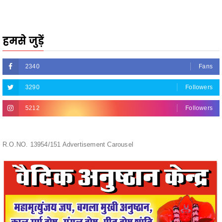
हमसे जुड़ें
2340
Fans
3290
Followers
5212
Followers
R.O.NO. 13954/151 Advertisement Carousel