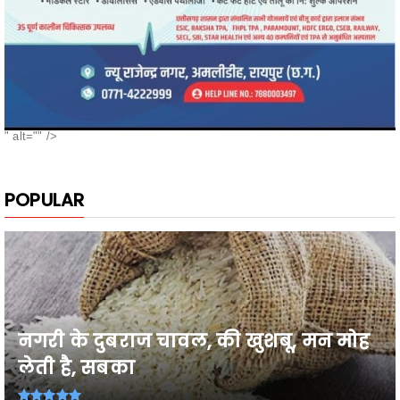
" alt="" />
POPULAR
नगरी के दुबराज चावल, की खुशबू, मन मोह
लेती है, सबका
26वी राज्य स्तरीय शालेय क्रीड़ा प्रतियोगिता