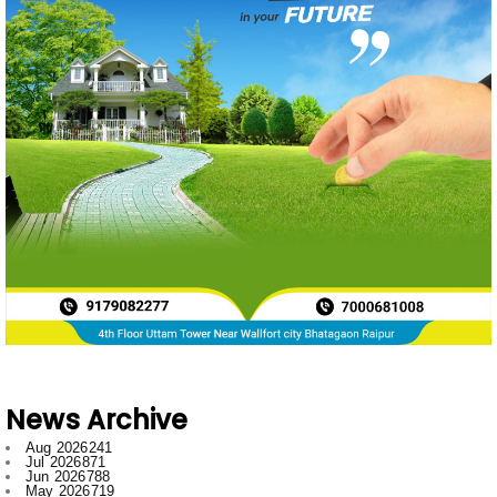
News Archive
Aug 2026
241
Jul 2026
871
Jun 2026
788
May 2026
719
Apr 2026
597
Mar 2026
596
Feb 2026
634
Jan 2026
749