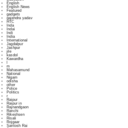
gajendra yadav
HTC
Inda
Indai
Indi
India
International
Jagdalpur
Jashpur
jile
kasdol
Kawardha
l
m
Mahasamund
National
Nigam
odisha
other
Police
Politics
r
Raipur
Raipur in
Rajnandgaon
Ranchi
Rikeshsen
Risali
Rojgaar
Santosh Rai
Sports
State
technology
to
u