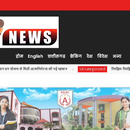
होम
English
छत्तीसगढ़
ब्रेकिंग
देश
विदेश
अन्य
नई पहचान
रिमझिम रिमझिम बारिश में वेलकम मानसून का...,प्रत्युष
Uncategorized