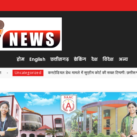
होम
English
छत्तीसगढ़
ब्रेकिंग
देश
विदेश
अन्य
कस्टोडियल डेथ मामले में सुप्रीम कोर्ट की सख्त टिप्पणी: छत्तीसगढ़ DGP को लेकर कही अह