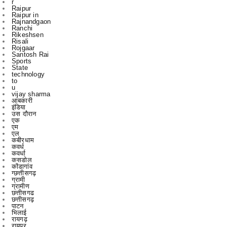
Rikeshsen
Risali
Rojgaar
Santosh Rai
Sports
State
technology
to
u
vijay sharma
आबकारी
इंडिया
उस दौरान
एक
एम
एल
कबीरधाम
कवर्ध
कवर्धा
कसडोल
कोंडागांव
ग्छत्तीसगढ़
ग्रामी
ग्रामीण
छत्तीसगढ
छत्तीसगढ़
पाटन
भिलाई
रायगढ़
रायपुर
विचार
विचार मंथन
विचारमंथन
शहर