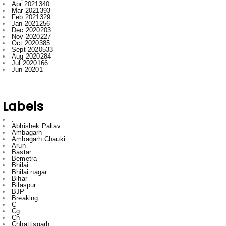
Dec 2020
203
Nov 2020
227
Oct 2020
385
Sept 2020
533
Aug 2020
284
Jul 2020
166
Jun 2020
1
Labels
.
Abhishek Pallav
Ambagarh
Ambagarh Chauki
Arun
Bastar
Bemetra
Bhilai
Bhilai nagar
Bihar
Bilaspur
BJP
Breaking
C
Cg
Ch
Chhattisgarh
Chhattisgarrh
Congress
Cr
Crime