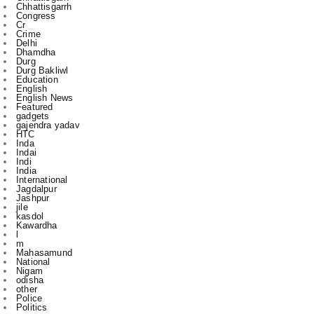
Delhi
Dhamdha
Durg
Durg Bakliwl
Education
English
English News
Featured
gadgets
gajendra yadav
HTC
Inda
Indai
Indi
India
International
Jagdalpur
Jashpur
jile
kasdol
Kawardha
l
m
Mahasamund
National
Nigam
odisha
other
Police
Politics
r
Raipur
Raipur in
Rajnandgaon
Ranchi