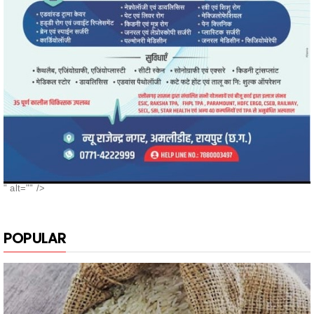
" alt="" />
POPULAR
नगरी के दुबराज चावल, की खुशबू, मन मोह