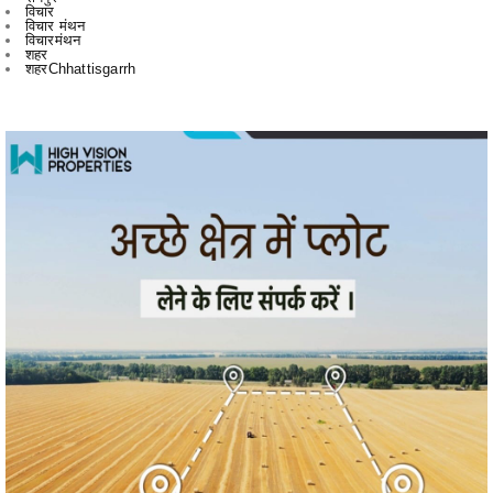
शहरChhattisgarrh