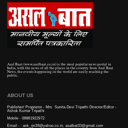
Asal Baat (www.asalbaat.co.in) is the most popular news portal in
India, with the news of all the places in the country from Asal Baat
News, the events happening in the world are easily reaching the
public.
ABOUT US
Publisher/ Proprietor - Mrs. Sunita Devi Tripathi
Director/Editor -
Ashok Kumar Tripathi
Mobile - 099819
22972
Email - : ask_rjn38@yahoo.co.in, asalbat33@gmail.com
Office - : block 7, F1 c, Room No. 301, Sector 27, Housing Board
Colony, Naya Raipur, Chhattisgarh 492009