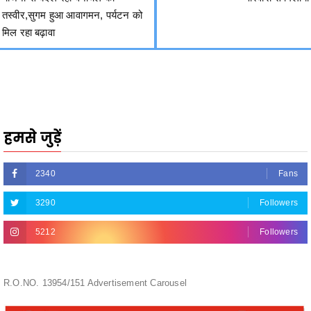
हमसे जुड़ें
2340
Fans
3290
Followers
5212
Followers
R.O.NO. 13954/151 Advertisement Carousel