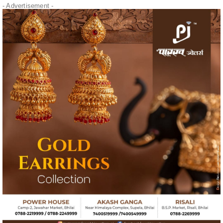
" alt="" />
- Advertisement -