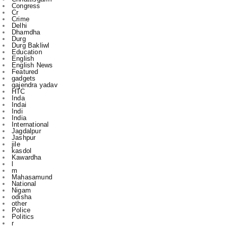
Dhamdha
Durg
Durg Bakliwl
Education
English
English News
Featured
gadgets
gajendra yadav
HTC
Inda
Indai
Indi
India
International
Jagdalpur
Jashpur
jile
kasdol
Kawardha
l
m
Mahasamund
National
Nigam
odisha
other
Police
Politics
r
Raipur
Raipur in
Rajnandgaon
Ranchi