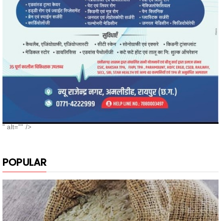
" alt="" />
POPULAR
नगरी के दुबराज चावल, की खुशबू, मन मोह