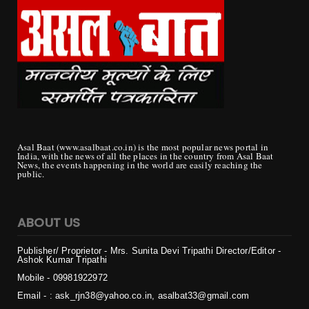
Asal Baat (www.asalbaat.co.in) is the most popular news portal in
India, with the news of all the places in the country from Asal Baat
News, the events happening in the world are easily reaching the
public.
ABOUT US
Publisher/ Proprietor - Mrs. Sunita Devi Tripathi
Director/Editor -
Ashok Kumar Tripathi
Mobile - 099819
22972
Email - : ask_rjn38@yahoo.co.in, asalbat33@gmail.com
Office - : block 7, F1 c, Room No. 301, Sector 27, Housing Board
Colony, Naya Raipur, Chhattisgarh 492009