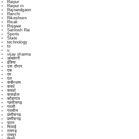
Rikeshsen
Risali
Rojgaar
Santosh Rai
Sports
State
technology
to
u
vijay sharma
आबकारी
इंडिया
उस दौरान
एक
एम
एल
कबीरधाम
कवर्ध
कवर्धा
कसडोल
कोंडागांव
ग्छत्तीसगढ़
ग्रामी
ग्रामीण
छत्तीसगढ
छत्तीसगढ़
पाटन
भिलाई
रायगढ़
रायपुर
विचार
विचार मंथन
विचारमंथन
शहर
शहरChhattisgarrh