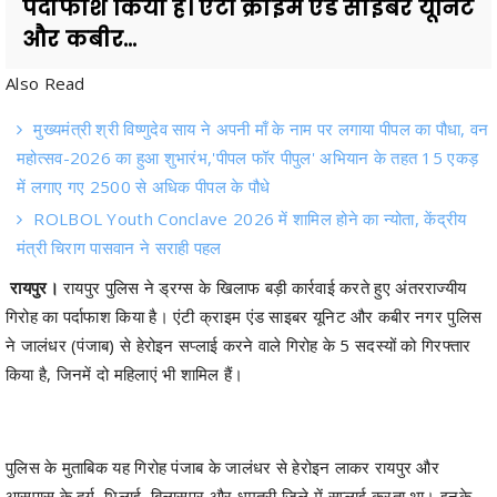
Also Read
मुख्यमंत्री श्री विष्णुदेव साय ने अपनी माँ के नाम पर लगाया पीपल का पौधा, वन
महोत्सव-2026 का हुआ शुभारंभ,'पीपल फॉर पीपुल' अभियान के तहत 15 एकड़
में लगाए गए 2500 से अधिक पीपल के पौधे
ROLBOL Youth Conclave 2026 में शामिल होने का न्योता, केंद्रीय
मंत्री चिराग पासवान ने सराही पहल
रायपुर।
रायपुर पुलिस ने ड्रग्स के खिलाफ बड़ी कार्रवाई करते हुए अंतरराज्यीय
गिरोह का पर्दाफाश किया है। एंटी क्राइम एंड साइबर यूनिट और कबीर नगर पुलिस
ने जालंधर (पंजाब) से हेरोइन सप्लाई करने वाले गिरोह के 5 सदस्यों को गिरफ्तार
किया है, जिनमें दो महिलाएं भी शामिल हैं।
पुलिस के मुताबिक यह गिरोह पंजाब के जालंधर से हेरोइन लाकर रायपुर और
आसपास के दुर्ग, भिलाई, बिलासपुर और धमतरी जिले में सप्लाई करता था। इनके
ग्राहक शहर के बड़े क्लबों, फार्महाउस और प्राइवेट पार्टीज में जुड़े हुए थे। जांच में
सामने आया कि आरोपी रोजाना लाखों रुपये का ड्रग्स खपाते थे।