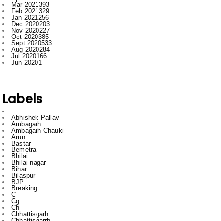
Nov 2020
227
Oct 2020
385
Sept 2020
533
Aug 2020
284
Jul 2020
166
Jun 2020
1
Labels
.
Abhishek Pallav
Ambagarh
Ambagarh Chauki
Arun
Bastar
Bemetra
Bhilai
Bhilai nagar
Bihar
Bilaspur
BJP
Breaking
C
Cg
Ch
Chhattisgarh
Chhattisgarrh
Congress
Cr
Crime
Delhi