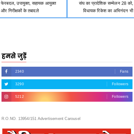
हमसे जुड़ें
2340
Fans
3290
Followers
5212
Followers
R.O.NO. 13954/151 Advertisement Carousel