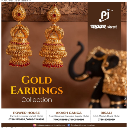
" alt="" />
- Advertisement -