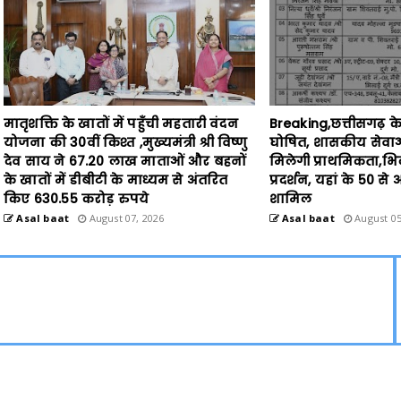
मातृशक्ति के खातों में पहुँची महतारी वंदन
Breaking,छत्तीसगढ़ के 
योजना की 30वीं किश्त ,मुख्यमंत्री श्री विष्णु
घोषित, शासकीय सेवाओं 
देव साय ने 67.20 लाख माताओं और बहनों
मिलेगी प्राथमिकता,भिल
के खातों में डीबीटी के माध्यम से अंतरित
प्रदर्शन, यहां के 50 स
किए 630.55 करोड़ रुपये
शामिल
Asal baat
August 07, 2026
Asal baat
August 05