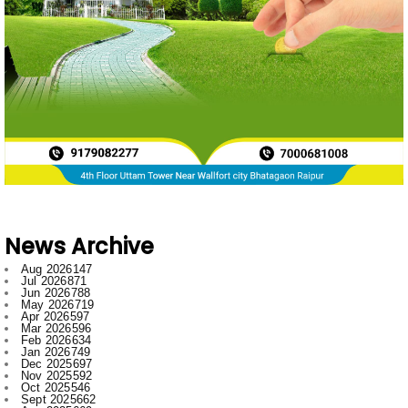
News Archive
Aug 2026
147
Jul 2026
871
Jun 2026
788
May 2026
719
Apr 2026
597
Mar 2026
596
Feb 2026
634
Jan 2026
749
Dec 2025
697
Nov 2025
592
Oct 2025
546
Sept 2025
662
Aug 2025
669
Jul 2025
776
Jun 2025
958
May 2025
996
Apr 2025
918