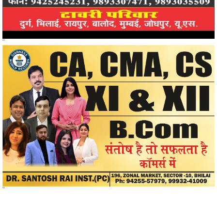
"
"
खोजें