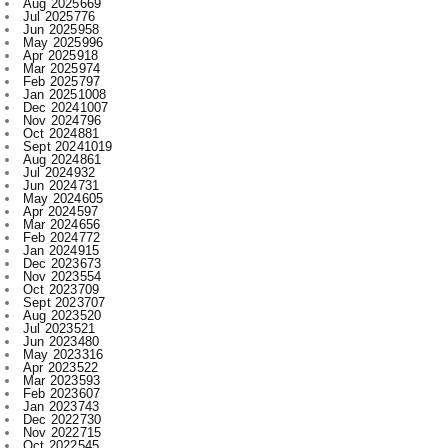
Mar 2025
974
Feb 2025
797
Jan 2025
1008
Dec 2024
1007
Nov 2024
796
Oct 2024
881
Sept 2024
1019
Aug 2024
861
Jul 2024
932
Jun 2024
731
May 2024
605
Apr 2024
597
Mar 2024
656
Feb 2024
772
Jan 2024
915
Dec 2023
673
Nov 2023
554
Oct 2023
709
Sept 2023
707
Aug 2023
520
Jul 2023
521
Jun 2023
480
May 2023
316
Apr 2023
522
Mar 2023
593
Feb 2023
607
Jan 2023
743
Dec 2022
730
Nov 2022
715
Oct 2022
545
Sept 2022
619
Aug 2022
409
Jul 2022
312
Jun 2022
467