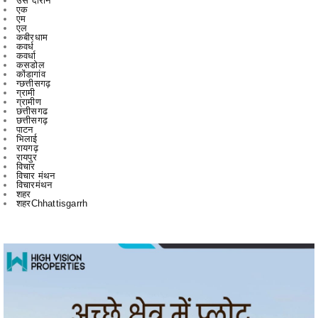
कवर्ध
कवर्धा
कसडोल
कोंडागांव
ग्छत्तीसगढ़
ग्रामी
ग्रामीण
छत्तीसगढ
छत्तीसगढ़
पाटन
भिलाई
रायगढ़
रायपुर
विचार
विचार मंथन
विचारमंथन
शहर
शहरChhattisgarrh