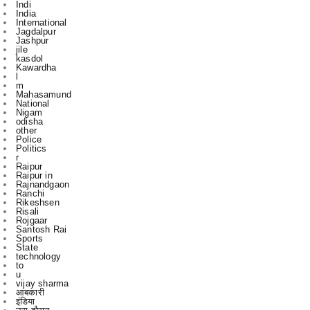
Jashpur
jile
kasdol
Kawardha
l
m
Mahasamund
National
Nigam
odisha
other
Police
Politics
r
Raipur
Raipur in
Rajnandgaon
Ranchi
Rikeshsen
Risali
Rojgaar
Santosh Rai
Sports
State
technology
to
u
vijay sharma
आबकारी
इंडिया
उस दौरान
एक
एम
एल
कबीरधाम