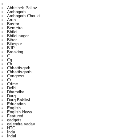
Arun
Bastar
Bemetra
Bhilai
Bhilai nagar
Bihar
Bilaspur
BJP
Breaking
C
Cg
Ch
Chhattisgarh
Chhattisgarrh
Congress
Cr
Crime
Delhi
Dhamdha
Durg
Durg Bakliwl
Education
English
English News
Featured
gadgets
gajendra yadav
HTC
Inda
Indai
Indi
India
International
Jagdalpur