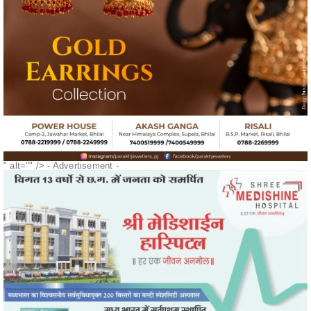
" alt="" />
- Advertisement -