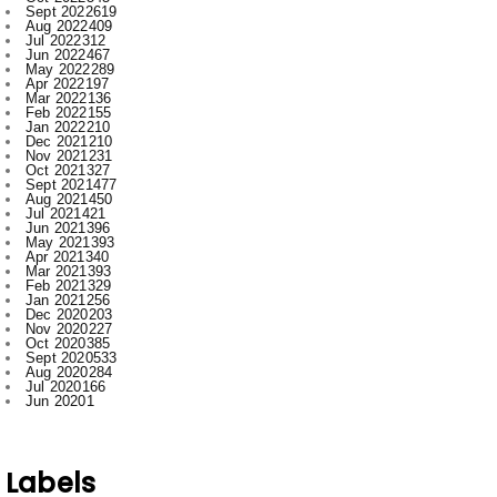
May 2022
289
Apr 2022
197
Mar 2022
136
Feb 2022
155
Jan 2022
210
Dec 2021
210
Nov 2021
231
Oct 2021
327
Sept 2021
477
Aug 2021
450
Jul 2021
421
Jun 2021
396
May 2021
393
Apr 2021
340
Mar 2021
393
Feb 2021
329
Jan 2021
256
Dec 2020
203
Nov 2020
227
Oct 2020
385
Sept 2020
533
Aug 2020
284
Jul 2020
166
Jun 2020
1
Labels
.
Abhishek Pallav
Ambagarh
Ambagarh Chauki