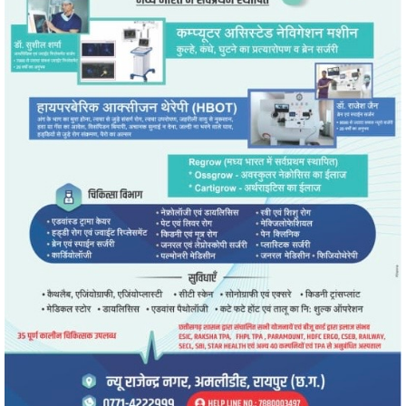
" alt="" />