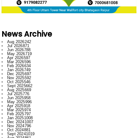
News Archive
Aug 2026
242
Jul 2026
871
Jun 2026
788
May 2026
719
Apr 2026
597
Mar 2026
596
Feb 2026
634
Jan 2026
749
Dec 2025
697
Nov 2025
592
Oct 2025
546
Sept 2025
662
Aug 2025
669
Jul 2025
776
Jun 2025
958
May 2025
996
Apr 2025
918
Mar 2025
974
Feb 2025
797
Jan 2025
1008
Dec 2024
1007
Nov 2024
796
Oct 2024
881
Sept 2024
1019
Aug 2024
861