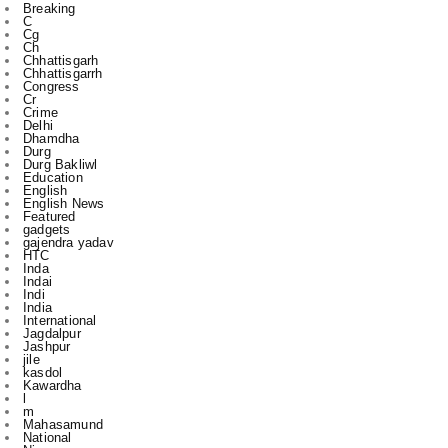
Breaking
C
Cg
Ch
Chhattisgarh
Chhattisgarrh
Congress
Cr
Crime
Delhi
Dhamdha
Durg
Durg Bakliwl
Education
English
English News
Featured
gadgets
gajendra yadav
HTC
Inda
Indai
Indi
India
International
Jagdalpur
Jashpur
jile
kasdol
Kawardha
l
m
Mahasamund
National