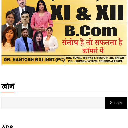
"
खोजें
ADS