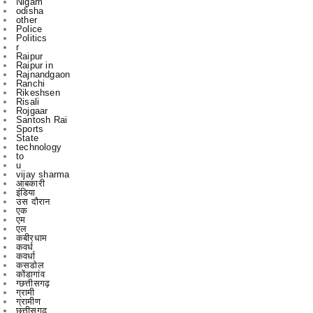
Nigam
odisha
other
Police
Politics
r
Raipur
Raipur in
Rajnandgaon
Ranchi
Rikeshsen
Risali
Rojgaar
Santosh Rai
Sports
State
technology
to
u
vijay sharma
आबकारी
इंडिया
उस दौरान
एक
एम
एल
कबीरधाम
कवर्ध
कवर्धा
कसडोल
कोंडागांव
ग्छत्तीसगढ़
ग्रामी
ग्रामीण
छत्तीसगढ