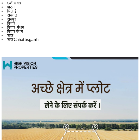
छत्तीसगढ़
पाटन
भिलाई
रायगढ़
रायपुर
विचार
विचार मंथन
विचारमंथन
शहर
शहरChhattisgarrh