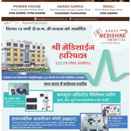
" alt="" />
- Advertisement -