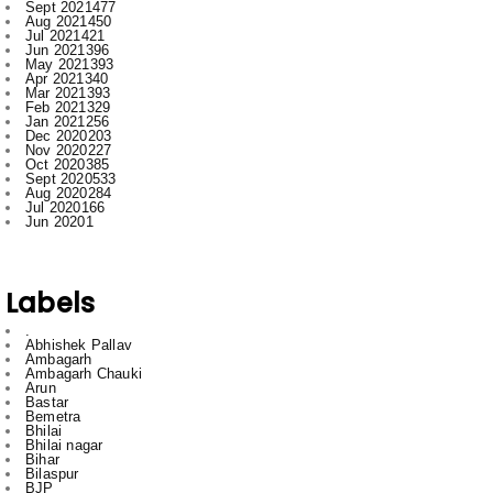
Sept 2021
477
Aug 2021
450
Jul 2021
421
Jun 2021
396
May 2021
393
Apr 2021
340
Mar 2021
393
Feb 2021
329
Jan 2021
256
Dec 2020
203
Nov 2020
227
Oct 2020
385
Sept 2020
533
Aug 2020
284
Jul 2020
166
Jun 2020
1
Labels
.
Abhishek Pallav
Ambagarh
Ambagarh Chauki
Arun
Bastar
Bemetra
Bhilai
Bhilai nagar
Bihar
Bilaspur
BJP