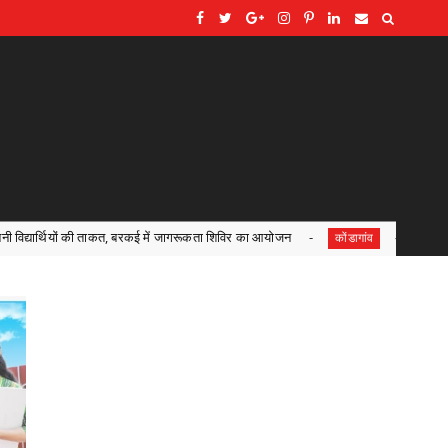
बरकई में जागरूकता शिविर का आयोजन
अपराध नियंत्रण एवं कानून व्यवस्था को
कोंडागांव