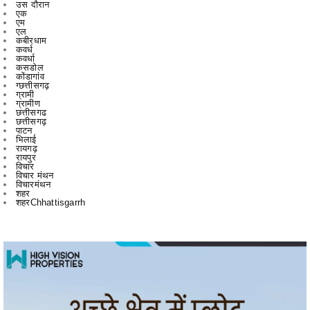
कबीरधाम
कवर्ध
कवर्धा
कसडोल
कोंडागांव
ग्छत्तीसगढ़
ग्रामी
ग्रामीण
छत्तीसगढ
छत्तीसगढ़
पाटन
भिलाई
रायगढ़
रायपुर
विचार
विचार मंथन
विचारमंथन
शहर
शहरChhattisgarrh