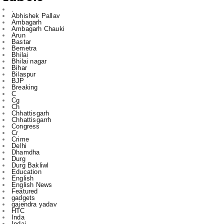
Arun
Bastar
Bemetra
Bhilai
Bhilai nagar
Bihar
Bilaspur
BJP
Breaking
C
Cg
Ch
Chhattisgarh
Chhattisgarrh
Congress
Cr
Crime
Delhi
Dhamdha
Durg
Durg Bakliwl
Education
English
English News
Featured
gadgets
gajendra yadav
HTC
Inda
Indai
Indi
India
International
Jagdalpur