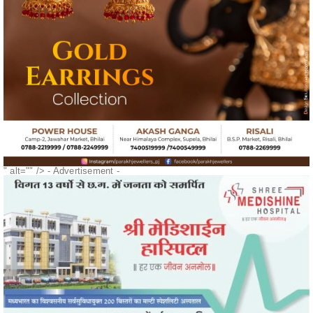
" alt="" />
- Advertisement -