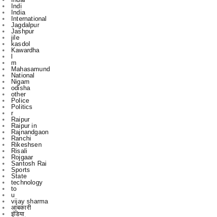
Jashpur
jile
kasdol
Kawardha
l
m
Mahasamund
National
Nigam
odisha
other
Police
Politics
r
Raipur
Raipur in
Rajnandgaon
Ranchi
Rikeshsen
Risali
Rojgaar
Santosh Rai
Sports
State
technology
to
u
vijay sharma
आबकारी
इंडिया
उस दौरान
एक
एम
एल