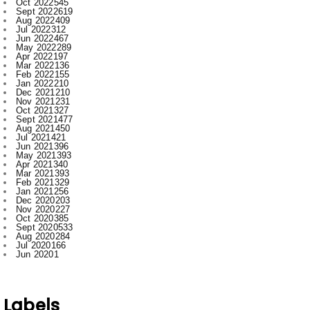
May 2022
289
Apr 2022
197
Mar 2022
136
Feb 2022
155
Jan 2022
210
Dec 2021
210
Nov 2021
231
Oct 2021
327
Sept 2021
477
Aug 2021
450
Jul 2021
421
Jun 2021
396
May 2021
393
Apr 2021
340
Mar 2021
393
Feb 2021
329
Jan 2021
256
Dec 2020
203
Nov 2020
227
Oct 2020
385
Sept 2020
533
Aug 2020
284
Jul 2020
166
Jun 2020
1
Labels
.
Abhishek Pallav
Ambagarh
Ambagarh Chauki