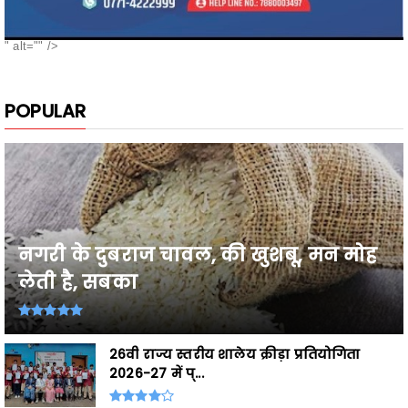
POPULAR
नगरी के दुबराज चावल, की खुशबू, मन मोह
लेती है, सबका
26वी राज्य स्तरीय शालेय क्रीड़ा प्रतियोगिता
2026-27 में प्...
Breaking,छत्तीसगढ़ के उत्कृष्ट खिलाड़ी घोषित,
शासकीय सेवाओं ...