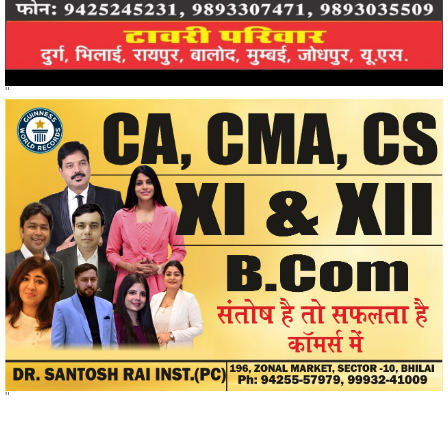
"
"
खोजें