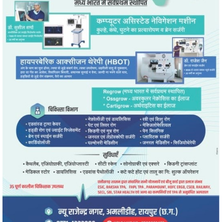
" alt="" />