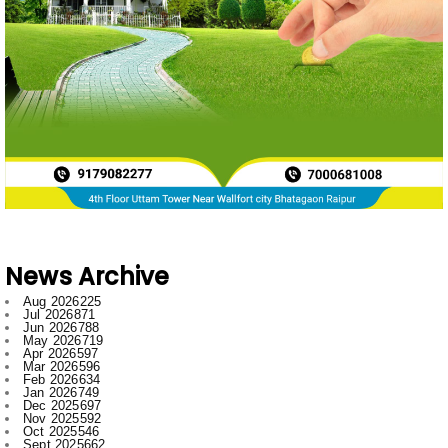
News Archive
Aug 2026
225
Jul 2026
871
Jun 2026
788
May 2026
719
Apr 2026
597
Mar 2026
596
Feb 2026
634
Jan 2026
749
Dec 2025
697
Nov 2025
592
Oct 2025
546
Sept 2025
662
Aug 2025
669
Jul 2025
776
Jun 2025
958
May 2025
996