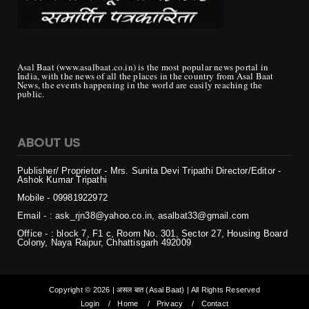
Asal Baat (www.asalbaat.co.in) is the most popular news portal in
India, with the news of all the places in the country from Asal Baat
News, the events happening in the world are easily reaching the
public.
ABOUT US
Publisher/ Proprietor - Mrs. Sunita Devi Tripathi
Director/Editor -
Ashok Kumar Tripathi
Mobile - 099819
22972
Email - : ask_rjn38@yahoo.co.in, asalbat33@gmail.com
Office - : block 7, F1 c, Room No. 301, Sector 27, Housing Board
Colony, Naya Raipur, Chhattisgarh 492009
Copyright ©
2026 | असल बात (Asal Baat) | All Rights Reserved
Login
Home
Privacy
Contact