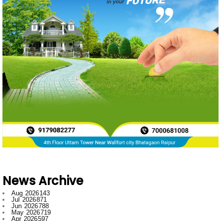
News Archive
Aug 2026
143
Jul 2026
871
Jun 2026
788
May 2026
719
Apr 2026
597
Mar 2026
596
Feb 2026
634
Jan 2026
749
Dec 2025
697