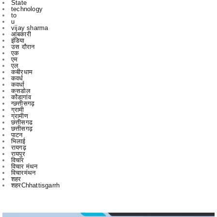
vijay sharma
आबकारी
इंडिया
उस दौरान
एक
एम
एल
कबीरधाम
कवर्ध
कवर्धा
कसडोल
कोंडागांव
ग्छत्तीसगढ़
ग्रामी
ग्रामीण
छत्तीसगढ
छत्तीसगढ़
पाटन
भिलाई
रायगढ़
रायपुर
विचार
विचार मंथन
विचारमंथन
शहर
शहरChhattisgarrh