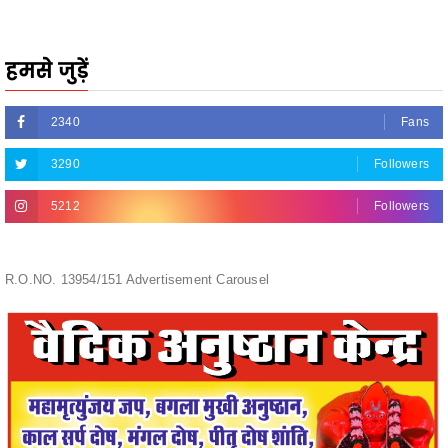
हमसे जुड़ें
2340
Fans
3290
Followers
5212
Followers
R.O.NO. 13954/151 Advertisement Carousel