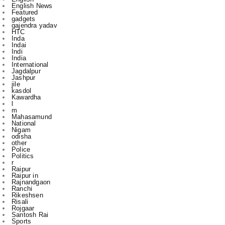
HTC
Inda
Indai
Indi
India
International
Jagdalpur
Jashpur
jile
kasdol
Kawardha
l
m
Mahasamund
National
Nigam
odisha
other
Police
Politics
r
Raipur
Raipur in
Rajnandgaon
Ranchi
Rikeshsen
Risali
Rojgaar
Santosh Rai
Sports
State
technology
to
u