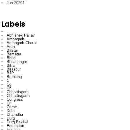
Labels
.
Abhishek Pallav
Ambagarh
Ambagarh Chauki
Arun
Bastar
Bemetra
Bhilai
Bhilai nagar
Bihar
Bilaspur
BJP
Breaking
C
Cg
Ch
Chhattisgarh
Chhattisgarrh
Congress
Cr
Crime
Delhi
Dhamdha
Durg
Durg Bakliwl
Education
English
English News
Featured
gadgets
gajendra yadav