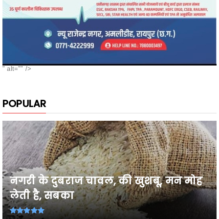
" alt="" />
POPULAR
नगरी के दुबराज चावल, की खुशबू, मन मोह
लेती है, सबका
26वी राज्य स्तरीय शालेय क्रीड़ा प्रतियोगिता
2026-27 में प्...