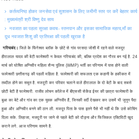
: मुख्यमंत्री श्री विष्णु देव साय
नवजात का पहला सुरक्षा कवच- स्तनपान और इसका सामाजिक महत्व,माँ का
दूध नवजात शिशु की प्रतिरक्षा की पहली खुराक है
गरियाबंद।
जिले के फिंगेश्वर ब्लॉक के छोटे से गांव परसदा जोशी में रहने वाले मजदूर
हीरालाल यादव की बेटी फामेश्वरी न केवल गरियाबंद की, बल्कि प्रदेश का गौरव बन गई है. 24
मार्च को घोषित अग्निवीर महिला सैन्य पुलिस (WMP) भर्ती का परिणाम में पास होने वाली
फामेश्वरी छत्तीसगढ़ की पहली महिला है. फामेश्वरी की सफलता एक कहानी के हकीकत में
तब्दील होने का सबूत है. मजदूरी कर परिवार चलाने वाले हीरालाल के दो बेटों के बाद सबसे
छोटी बेटी है फामेश्वरी. राजीव लोचन कॉलेज में बीएससी सेकेंड ईयर की छात्रा फामेश्वरी के
बुआ का बेटे और गांव का एक युवक अग्निवीर हैं, जिनकी वर्दी देखकर कर उसमें भी जुनून पैदा
हुआ और अग्निवीर बनने की ठान ली. मजदूर पिता के पास इतने पैसे भी नहीं थे कि उसे कोचिंग
दिला सके. लिहाजा, मजदूरी पर जाने से पहले बेटी को दौड़ना और फिजिकल एक्टिविटी खुद
कराने लगे. आज परिणाम सामने है.
बेटी के लिए मां को सहने पड़े ताने
फामेश्वरी ने अग्निवीर बनने की ठान ली, तो गांव के लोग मां खेमीन बाई को उलहाना देने लगे.