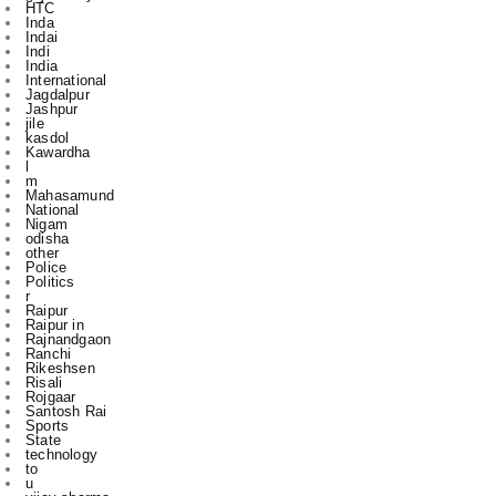
India
International
Jagdalpur
Jashpur
jile
kasdol
Kawardha
l
m
Mahasamund
National
Nigam
odisha
other
Police
Politics
r
Raipur
Raipur in
Rajnandgaon
Ranchi
Rikeshsen
Risali
Rojgaar
Santosh Rai
Sports
State
technology
to
u
vijay sharma
आबकारी
इंडिया
उस दौरान
एक