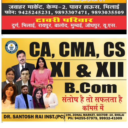
"
"
खोजें