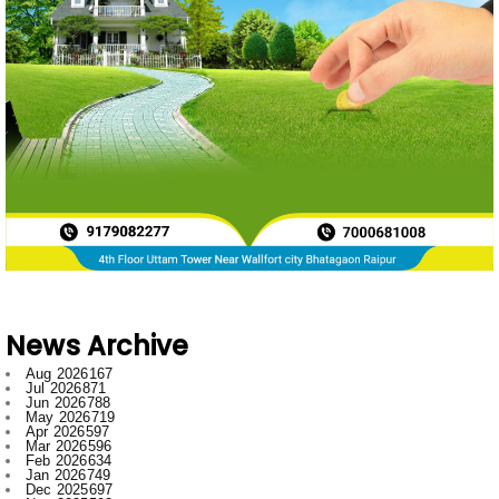
News Archive
Aug 2026
167
Jul 2026
871
Jun 2026
788
May 2026
719
Apr 2026
597
Mar 2026
596
Feb 2026
634
Jan 2026
749
Dec 2025
697
Nov 2025
592
Oct 2025
546
Sept 2025
662
Aug 2025
669
Jul 2025
776