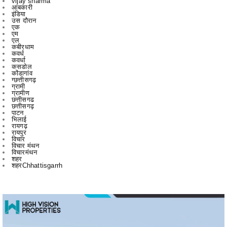
एम
एल
कबीरधाम
कवर्ध
कवर्धा
कसडोल
कोंडागांव
ग्छत्तीसगढ़
ग्रामी
ग्रामीण
छत्तीसगढ
छत्तीसगढ़
पाटन
भिलाई
रायगढ़
रायपुर
विचार
विचार मंथन
विचारमंथन
शहर
शहरChhattisgarrh