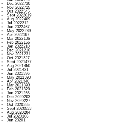
Aug 2022
409
Jul 2022
312
Jun 2022
467
May 2022
289
Apr 2022
197
Mar 2022
136
Feb 2022
155
Jan 2022
210
Dec 2021
210
Nov 2021
231
Oct 2021
327
Sept 2021
477
Aug 2021
450
Jul 2021
421
Jun 2021
396
May 2021
393
Apr 2021
340
Mar 2021
393
Feb 2021
329
Jan 2021
256
Dec 2020
203
Nov 2020
227
Oct 2020
385
Sept 2020
533
Aug 2020
284
Jul 2020
166
Jun 2020
1
Labels
.