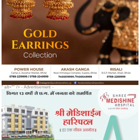
" alt="" />
- Advertisement -