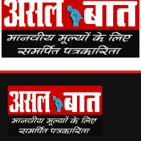
Asal Baat (www.asalbaat.co.in) is the most popular news portal in
India, with the news of all the places in the country from Asal Baat