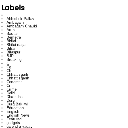
Abhishek Pallav
Ambagarh
Ambagarh Chauki
Arun
Bastar
Bemetra
Bhilai
Bhilai nagar
Bihar
Bilaspur
BJP
Breaking
C
Cg
Ch
Chhattisgarh
Chhattisgarrh
Congress
Cr
Crime
Delhi
Dhamdha
Durg
Durg Bakliwl
Education
English
English News
Featured
gadgets
gajendra yadav
HTC
Inda
Indai
Indi