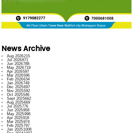
News Archive
Aug 2026
215
Jul 2026
871
Jun 2026
788
May 2026
719
Apr 2026
597
Mar 2026
596
Feb 2026
634
Jan 2026
749
Dec 2025
697
Nov 2025
592
Oct 2025
546
Sept 2025
662
Aug 2025
669
Jul 2025
776
Jun 2025
958
May 2025
996
Apr 2025
918
Mar 2025
974
Feb 2025
797
Jan 2025
1008
Dec 2024
1007
Nov 2024
796
Oct 2024
881
Sept 2024
1019
Aug 2024
861