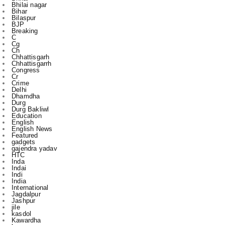
Breaking
C
Cg
Ch
Chhattisgarh
Chhattisgarrh
Congress
Cr
Crime
Delhi
Dhamdha
Durg
Durg Bakliwl
Education
English
English News
Featured
gadgets
gajendra yadav
HTC
Inda
Indai
Indi
India
International
Jagdalpur
Jashpur
jile
kasdol
Kawardha
l
m
Mahasamund
National
Nigam