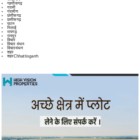
छत्तीसगढ़
पाटन
भिलाई
रायगढ़
रायपुर
विचार
विचार मंथन
विचारमंथन
शहर
शहरChhattisgarrh