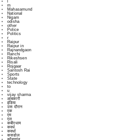
odisha
other
Police
Politics
r
Raipur
Raipur in
Rajnandgaon
Ranchi
Rikeshsen
Risali
Rojgaar
Santosh Rai
Sports
State
technology
to
u
vijay sharma
आबकारी
इंडिया
उस दौरान
एक
एम
एल
कबीरधाम
कवर्ध
कवर्धा
कसडोल
कोंडागांव
ग्छत्तीसगढ़
ग्रामी
ग्रामीण
छत्तीसगढ