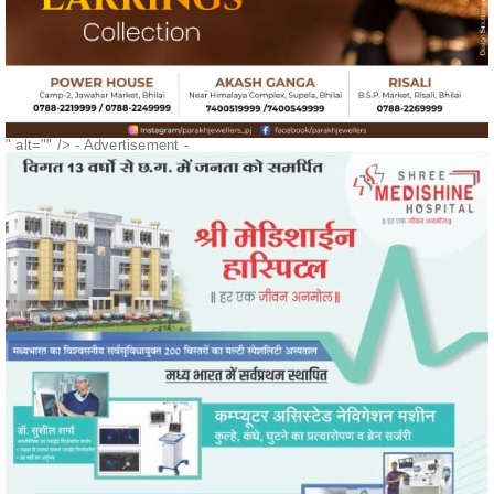
" alt="" />
- Advertisement -