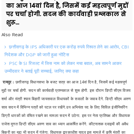
शुरू...
Also Read
छत्तीसगढ़ के IPS अधिकारी पर एक करोड़ रुपये रिश्वत लेने का आरोप, CBI
निदेशक और DGP को जारी हुआ नोटिस
PSC के SI रिजल्ट में जिस नाम को लेकर मचा बवाल, अब सामने आकर
उम्मीदवार ने बताई पूरी सच्चाई, जानिए क्या कहा
रायपुर
। छत्तीसगढ़ विधानसभा के बजट सत्र का आज 14वां दिन है, जिसमें कई महत्वपूर्ण
मुद्दों पर चर्चा होगी. सदन की कार्यवाही प्रश्नकाल से शुरू होगी. इस दौरान डिप्टी सीएम विजय
शर्मा और मंत्री श्याम बिहारी जायसवाल विधायकों के सवालों के जवाब देंगे. डिप्टी सीएम अरुण
साव सदन में विभिन्न पत्रों को पटल पर रखेंगे.उप अभियंता पद के लिए सिविल इंजीनियरिंग
डिग्री धारकों को वंचित रखने का मामला सदन में उठेगा. इस पर नेता प्रतिपक्ष और विधायक
राजेश मूणत डिप्टी सीएम अरुण साव का ध्यान आकर्षित करेंगे. कीटनाशक दवाइयों की अवैध
बिक्री का मुद्दा भी सदन में गूंजेगा. विधायक द्वारकाधीश यादव इस मामले में कृषि मंत्री का
ध्यान आकर्षित करेंगे. राशन दुकानों में अनाज आबंटन से जुड़ा मामला उठेगा, जिसे विधायक
अजय चंद्राकर सदन में रखेंगे. डिप्टी सीएम विजय शर्मा और मंत्री ओपी चौधरी की अनुदान