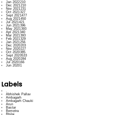
Sept 2021
477
Aug 2021
450
Jul 2021
421
Jun 2021
396
May 2021
393
Apr 2021
340
Mar 2021
393
Feb 2021
329
Jan 2021
256
Dec 2020
203
Nov 2020
227
Oct 2020
385
Sept 2020
533
Aug 2020
284
Jul 2020
166
Jun 2020
1
Labels
.
Abhishek Pallav
Ambagarh
Ambagarh Chauki
Arun
Bastar
Bemetra
Bhilai
Bhilai nagar
Bihar
Bilaspur
BJP