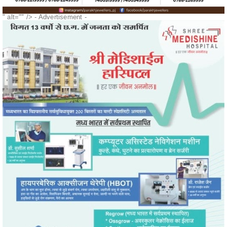
" alt="" />
- Advertisement -