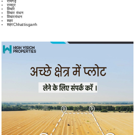
रायगढ़
रायपुर
विचार
विचार मंथन
विचारमंथन
शहर
शहरChhattisgarrh