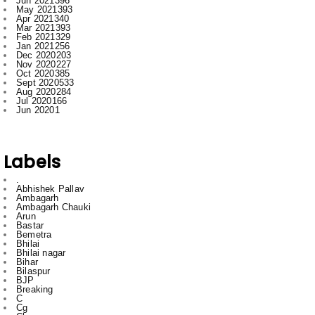
Jun 2021
396
May 2021
393
Apr 2021
340
Mar 2021
393
Feb 2021
329
Jan 2021
256
Dec 2020
203
Nov 2020
227
Oct 2020
385
Sept 2020
533
Aug 2020
284
Jul 2020
166
Jun 2020
1
Labels
.
Abhishek Pallav
Ambagarh
Ambagarh Chauki
Arun
Bastar
Bemetra
Bhilai
Bhilai nagar
Bihar
Bilaspur
BJP
Breaking
C
Cg