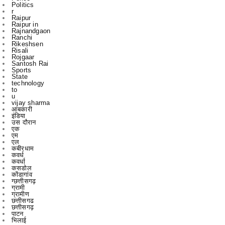
Politics
r
Raipur
Raipur in
Rajnandgaon
Ranchi
Rikeshsen
Risali
Rojgaar
Santosh Rai
Sports
State
technology
to
u
vijay sharma
आबकारी
इंडिया
उस दौरान
एक
एम
एल
कबीरधाम
कवर्ध
कवर्धा
कसडोल
कोंडागांव
ग्छत्तीसगढ़
ग्रामी
ग्रामीण
छत्तीसगढ
छत्तीसगढ़
पाटन
भिलाई