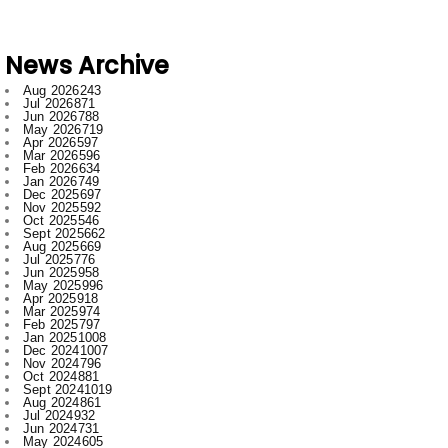
News Archive
Aug 2026
243
Jul 2026
871
Jun 2026
788
May 2026
719
Apr 2026
597
Mar 2026
596
Feb 2026
634
Jan 2026
749
Dec 2025
697
Nov 2025
592
Oct 2025
546
Sept 2025
662
Aug 2025
669
Jul 2025
776
Jun 2025
958
May 2025
996
Apr 2025
918
Mar 2025
974
Feb 2025
797
Jan 2025
1008
Dec 2024
1007
Nov 2024
796
Oct 2024
881
Sept 2024
1019
Aug 2024
861
Jul 2024
932
Jun 2024
731
May 2024
605