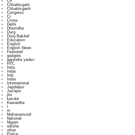
Ch
Chhattisgarh
Chhattisgarrh
Congress
Cr
Crime
Delhi
Dhamdha
Durg
Durg Bakliwl
Education
English
English News
Featured
gadgets
gajendra yadav
HTC
Inda
Indai
Indi
India
International
Jagdalpur
Jashpur
jile
kasdol
Kawardha
l
m
Mahasamund
National
Nigam
odisha
other
Police