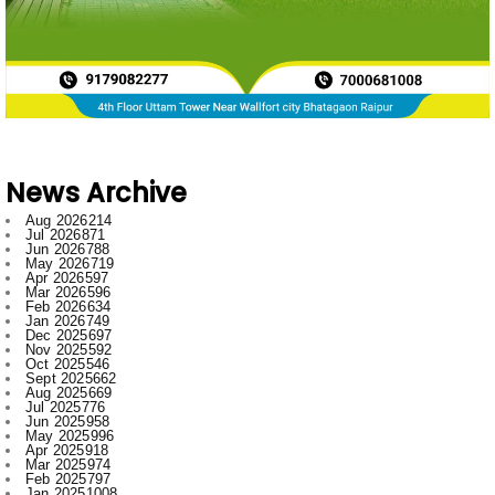
News Archive
Aug 2026
214
Jul 2026
871
Jun 2026
788
May 2026
719
Apr 2026
597
Mar 2026
596
Feb 2026
634
Jan 2026
749
Dec 2025
697
Nov 2025
592
Oct 2025
546
Sept 2025
662
Aug 2025
669
Jul 2025
776
Jun 2025
958
May 2025
996
Apr 2025
918
Mar 2025
974
Feb 2025
797
Jan 2025
1008
Dec 2024
1007
Nov 2024
796
Oct 2024
881
Sept 2024
1019