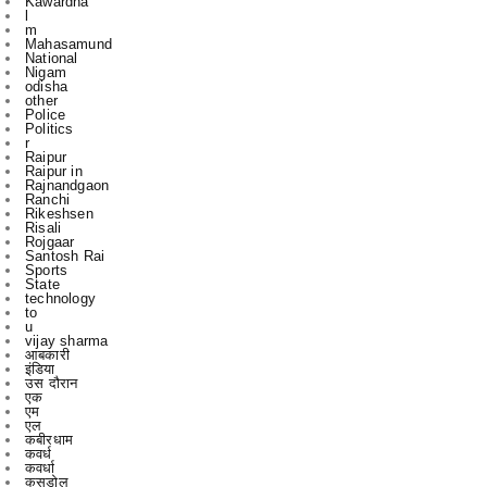
Nigam
odisha
other
Police
Politics
r
Raipur
Raipur in
Rajnandgaon
Ranchi
Rikeshsen
Risali
Rojgaar
Santosh Rai
Sports
State
technology
to
u
vijay sharma
आबकारी
इंडिया
उस दौरान
एक
एम
एल
कबीरधाम
कवर्ध
कवर्धा
कसडोल
कोंडागांव
ग्छत्तीसगढ़
ग्रामी
ग्रामीण