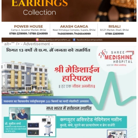
" alt="" />
- Advertisement -