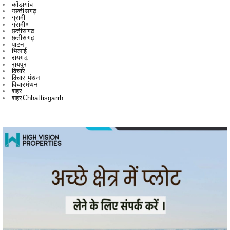
छत्तीसगढ
छत्तीसगढ़
पाटन
भिलाई
रायगढ़
रायपुर
विचार
विचार मंथन
विचारमंथन
शहर
शहरChhattisgarrh