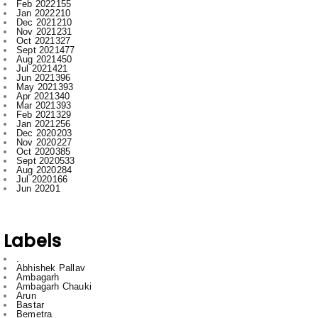
Sept 2021
477
Aug 2021
450
Jul 2021
421
Jun 2021
396
May 2021
393
Apr 2021
340
Mar 2021
393
Feb 2021
329
Jan 2021
256
Dec 2020
203
Nov 2020
227
Oct 2020
385
Sept 2020
533
Aug 2020
284
Jul 2020
166
Jun 2020
1
Labels
.
Abhishek Pallav
Ambagarh
Ambagarh Chauki
Arun
Bastar
Bemetra
Bhilai
Bhilai nagar
Bihar
Bilaspur