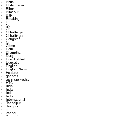
BJP
Breaking
C
Cg
Ch
Chhattisgarh
Chhattisgarrh
Congress
Cr
Crime
Delhi
Dhamdha
Durg
Durg Bakliwl
Education
English
English News
Featured
gadgets
gajendra yadav
HTC
Inda
Indai
Indi
India
International
Jagdalpur
Jashpur
jile
kasdol
Kawardha
l
m
Mahasamund
National